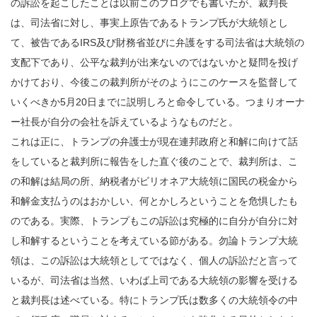
の訴訟を起こしたことは以前このブログでも書いたが、裁判長
は、司法省に対し、事実上原告であるトランプ氏が大統領とし
て、被告であるIRS及び財務省並びに弁護をする司法省は大統領の
支配下であり、公平な裁判が出来ないのではないかと疑問を投げ
かけており、今後この裁判所がそのようにこのケースを監督して
いくべきか5月20日までに説明しろと命令している。つまりオーナ
ー社長が自分の会社を訴えているようなものだと。
これは正に、トランプの弁護士が現在連邦政府と和解に向けて話
をしていると裁判所に報告をした直ぐ後のことで、裁判所は、こ
の和解は結局の所、納税者がビリオネア大統領に国民の税金から
和解金支払うのはおかしい、何とかしろということを危惧したも
のである。実際、トランプもこの訴訟は究極的に自分が自分に対
し和解するということを考えている節がある。勿論トランプ大統
領は、この訴訟は大統領としてではなく、個人の訴訟だと言って
いるが、司法省は当然、いわば上司である大統領の影響を受ける
と裁判長は述べている。特にトランプ氏は数多くの大統領令の中