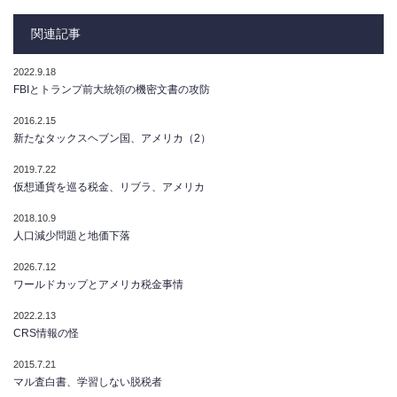
関連記事
2022.9.18
FBIとトランプ前大統領の機密文書の攻防
2016.2.15
新たなタックスヘブン国、アメリカ（2）
2019.7.22
仮想通貨を巡る税金、リブラ、アメリカ
2018.10.9
人口減少問題と地価下落
2026.7.12
ワールドカップとアメリカ税金事情
2022.2.13
CRS情報の怪
2015.7.21
マル査白書、学習しない脱税者