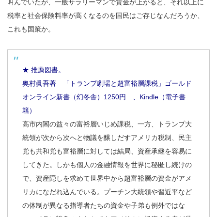
叫んでいたが、一般サラリーマンで賃金が上がると、それ以上に
税率と社会保険料率が高くなるのを国民はご存じなんだろうか、
これも国策か。
★ 推薦図書。
奥村眞吾著 「トランプ劇場と超富裕層課税」ゴールド
オンライン新書（幻冬舎）1250円 、Kindle（電子書
籍）
高市内閣の益々の富裕層いじめ課税、一方、トランプ大
統領が次から次へと物議を醸しだすアメリカ税制、民主
党も共和党も富裕層に対しては結局、資産承継を容易に
してきた。しかも個人の金融情報を世界に秘匿し続けの
で、資産隠しを求めて世界中から超富裕層の資金がアメ
リカになだれ込んでいる。プーチン大統領や習近平など
の体制が異なる指導者たちの資金や子弟も例外ではな