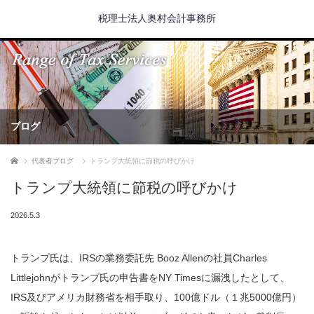
税理士法人奥村会計事務所
ブログ
ホーム
代表者ブログ
トランプ大統領に節税の呼びかけ
トランプ大統領に節税の呼びかけ
2026.5.3
トランプ氏は、IRSの業務委託先 Booz Allenの社員Charles
Littlejohnがトランプ氏の申告書をNY Timesに漏洩したとして、
IRS及びアメリカ財務省を相手取り、100億ドル（１兆5000億円）