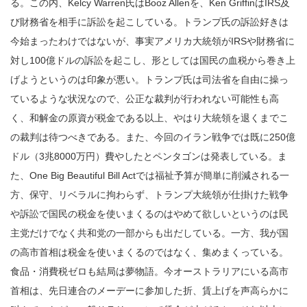
る。この内、Kelcy Warren氏はBooz Allenを、Ken GriffinはIRS及
び財務省を相手に訴訟を起こしている。トランプ氏の訴訟好きは
今始まったわけではないが、事実アメリカ大統領がIRSや財務省に
対し100億ドルの訴訟を起こし、形としては国民の血税から巻き上
げようというのは印象が悪い。トランプ氏は司法省を自由に操っ
ているような状況なので、公正な裁判が行われない可能性も高
く、和解金の原資が税金である以上、やはり大統領を退くまでこ
の裁判は待つべきである。また、今回のイラン戦争では既に250億
ドル（3兆8000万円）費やしたとペンタゴンは発表している。ま
た、One Big Beautiful Bill Actでは福祉予算が簡単に削減される一
方、保守、リベラルに拘わらず、トランプ大統領が仕掛けた戦争
や訴訟で国民の税金を使いまくるのはやめて欲しいというのは民
主党だけでなく共和党の一部からも出だしている。一方、我が国
の高市首相は税金を使いまくるのではなく、集めまくっている。
食品・消費税ゼロも結局は夢物語。今オーストラリアにいる高市
首相は、先日連合のメーデーに参加した折、賃上げを声高らかに