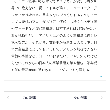
い。イラン戦争のさなかでもアメリカに投資する者が世
界中に絶えない。従ってドルが強く、ニューヨーク・ダ
ウが上がり続ける。日本人ならびっくりするようなトラ
ンプ大統領のフロリダの別荘、何代にも続くケネディ家
やフォードなど歴代富裕層。日本であれば3代続かない
相続税負担だが、アメリカはどのような富裕層に優しい
税制なのか、それが為、世界中から集まる人とカネ。日
本の富裕層にとってもけっしてアメリカを無視できない
最新の事情など、知っていおきたい、いや、知らねばな
らないこれからの日本人の事業承継対策や相続・贈与税
対策の最新kindle版である。アマゾンですぐ買える。
前の記事
次の記事