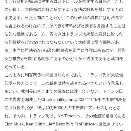
で、行政府の職員に対するコントロールを強化する目的としたも
のが多く、大統領の見解に反するような法の解釈を禁止するもの
まである。当たり前のことだが、この行政府の職員には司法長官
も含まれるわけなので、その彼がIRS及び財務省を弁護することは
法的な義務である一方、表向きはトランプ大統領の意見に沿った
法的解釈を行わなければならないという大統領に従う義務があ
る。本当に司法省がIRS及び財務省を正当に弁護出来るのか、原告
及び被告が相対する関係にあるのかどうか不透明であると裁判長
述べている。
このように利害関係の問題は明らかであり、トランプ氏が大統領
任期を終えるまで、この裁判は持ち越されるべきだという意見も
多いが、裁判長はそこまでの議論には達していない。トランプ氏
の申告書を漏洩したCharles Littlejohnは2024年に5年の実刑判決を
受け服役中だが、彼は40万5000人の申告書にアクセスしたとさ
れ、その内、トランプ氏は、NY Times へ、その他超富裕層である
Elon Musk, Ken Griffin, Jeff Bezo等は ProPublicaへ漏洩させてい