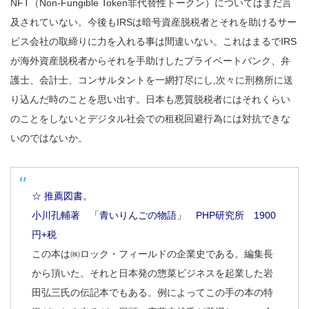
NFT（Non-Fungible Token非代替性トークン）についてはまだ言
及されていない。今後もIRSは暗号資産脱税者とそれを助けるサー
ビス会社の取締りに力を入れる事は間違いない。これはまるでIRS
が海外資産脱税者からそれを手助けしたプライベートバンク、弁
護士、会計士、コンサルタントを一網打尽にし,次々に刑務所に送
り込んだ時のことを思い出す。日本も悪質脱税者にはそれくらい
のことをしないとデジタル社会での租税回避行為には対抗できな
いのではないか。
☆ 推薦図書。
小川孔輔著 「青いりんごの物語」 PHP研究所 1900
円+税
この本は㈱ロック・フィールドの企業史である。編集長
から頂いた。それと日本発の惣菜ビジネスを起業した岩
田弘三氏の伝記本でもある。例によってこの手の本の特