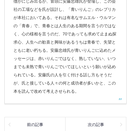
徴がにじみ出るが、冒頭に安藤忠雄氏が登場し、この会
社の工場などを氏が設計し、「青いりんご」のレプリカ
が本社においてある。それは有名なサムエル・ウルマン
の「青春」で、青春とは人生のある期間を言うのではな
く、心の様相を言うのだ、70であっても求めて止まぬ探
求心、人生への歓喜と興味があるうちは青春で、失望と
ともに老い朽ちる。安藤忠雄氏が青いりんごに込めたメ
ッセージは、赤いりんごではなく、熟していない、いつ
までも未熟で青いりんごでいてほしいという願いが込め
られている。安藤氏の人を引く付ける話し方もそうだ
が、氏と接している人々の何と成功者が多いかと、この
本を読んで改めて考えさせられる。
前の記事
次の記事