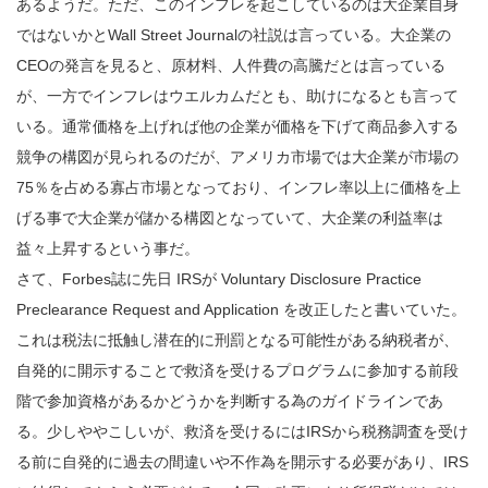
あるようだ。ただ、このインフレを起こしているのは大企業自身
ではないかとWall Street Journalの社説は言っている。大企業の
CEOの発言を見ると、原材料、人件費の高騰だとは言っている
が、一方でインフレはウエルカムだとも、助けになるとも言って
いる。通常価格を上げれば他の企業が価格を下げて商品参入する
競争の構図が見られるのだが、アメリカ市場では大企業が市場の
75％を占める寡占市場となっており、インフレ率以上に価格を上
げる事で大企業が儲かる構図となっていて、大企業の利益率は
益々上昇するという事だ。
さて、Forbes誌に先日 IRSが Voluntary Disclosure Practice
Preclearance Request and Application を改正したと書いていた。
これは税法に抵触し潜在的に刑罰となる可能性がある納税者が、
自発的に開示することで救済を受けるプログラムに参加する前段
階で参加資格があるかどうかを判断する為のガイドラインであ
る。少しややこしいが、救済を受けるにはIRSから税務調査を受け
る前に自発的に過去の間違いや不作為を開示する必要があり、IRS