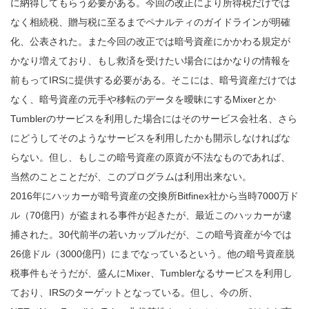
に納得してもらう必要がある。今回の改正により所得税だけでは
なく相続税、贈与税に至るまでペナルティのガイドラインが明確
化、公表された。また今回の改正では暗号資産にかかわる規定が
かなり増えており、もし救済を受けたい場合にはかなりの情報を
前もってIRSに提供する必要がある。そこには、暗号資産だけでは
なく、暗号資産の元手や移転のデータを曖昧にするMixerとか
Tumblerのサービスを利用した場合にはそのサービス会社名、さら
にどうしてそのようなサービスを利用したかも開示しなければな
らない。但し、もしこの暗号資産の原資が不法なものであれば、
当然のことことだが、このプログラムは利用出来ない。
2016年にハッカーが暗号資産の交換所Bitfinex社から当時7000万ド
ル（70億円）が盗まれる事件が起きたが、最近このハッカーが逮
捕された。30代前半の若いカップルだが、この暗号資産が今では
26億ドル（3000億円）にまでなっているという。他の暗号資産脱
税事件もそうだが、盛んにMixer、Tumblerなるサービスを利用し
ており、IRSのターゲットとなっている。但し、今の所、