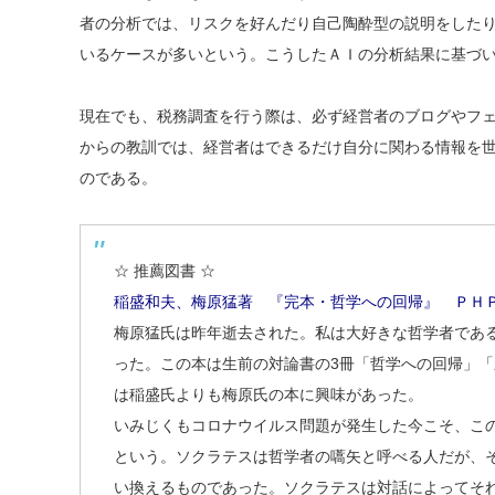
者の分析では、リスクを好んだり自己陶酔型の説明をした
いるケースが多いという。こうしたＡＩの分析結果に基づ
現在でも、税務調査を行う際は、必ず経営者のブログやフ
からの教訓では、経営者はできるだけ自分に関わる情報を
のである。
☆ 推薦図書 ☆
稲盛和夫、梅原猛著 『完本・哲学への回帰』 ＰＨＰ
梅原猛氏は昨年逝去された。私は大好きな哲学者である
った。この本は生前の対論書の3冊「哲学への回帰」
は稲盛氏よりも梅原氏の本に興味があった。
いみじくもコロナウイルス問題が発生した今こそ、こ
という。ソクラテスは哲学者の嚆矢と呼べる人だが、
い換えるものであった。ソクラテスは対話によってそ