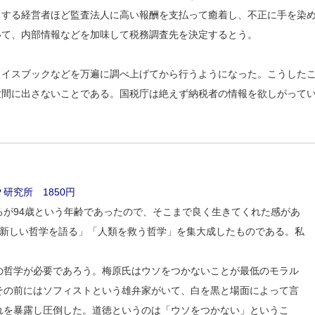
りする経営者ほど監査法人に高い報酬を支払って癒着し、不正に手を染
いて、内部情報などを加味して税務調査先を決定するとう。
ェイスブックなどを万遍に調べ上げてから行うようになった。こうした
世間に出さないことである。国税庁は絶えず納税者の情報を欲しがって
研究所 1850円
が94歳という年齢であったので、そこまで良く生きてくれた感があ
「新しい哲学を語る」「人類を救う哲学」を集大成したものである。私
の哲学が必要であろう。梅原氏はウソをつかないことが最低のモラル
その前にはソフィストという雄弁家がいて、白を黒と場面によって言
れを暴露し圧倒した。道徳というのは「ウソをつかない」というこ