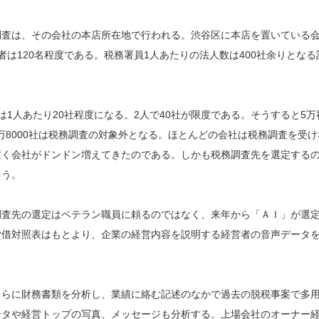
調査は、その会社の本店所在地で行われる。渋谷区に本店を置いている
は120名程度である。税務署員1人あたりの法人数は400社余りとなる
1人あたり20社程度になる。2人で40社が限度である。そうすると5万
4万8000社は税務調査の対象外となる。ほとんどの会社は税務調査を受け
置く会社がドンドン増えてきたのである。しかも税務調査先を選定する
ろう。
調査先の選定はベテラン職員に頼るのではなく、来年から「ＡＩ」が選
貸借対照表はもとより、企業の経営内容を説明する経営者の音声データ
さらに財務書類を分析し、業績に絡む記述のなかで過去の脱税事案で多
ータや経営トップの写真、メッセージも分析する。上場会社のオーナー