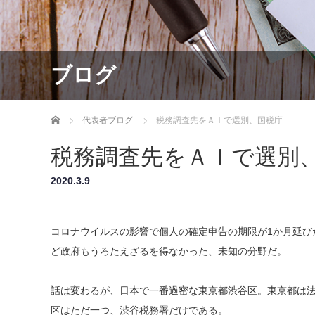
ブログ
ホーム
代表者ブログ
税務調査先をＡＩで選別、国税庁
税務調査先をＡＩで選別
2020.3.9
コロナウイルスの影響で個人の確定申告の期限が1か月延び
ど政府もうろたえざるを得なかった、未知の分野だ。
話は変わるが、日本で一番過密な東京都渋谷区。東京都は
区はただ一つ、渋谷税務署だけである。