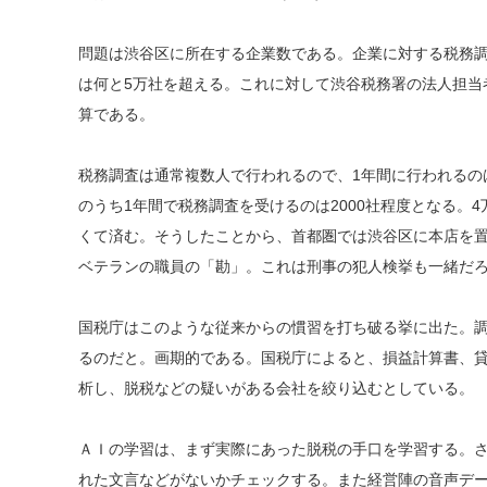
問題は渋谷区に所在する企業数である。企業に対する税務
は何と5万社を超える。これに対して渋谷税務署の法人担当者
算である。
税務調査は通常複数人で行われるので、1年間に行われるのは
のうち1年間で税務調査を受けるのは2000社程度となる。
くて済む。そうしたことから、首都圏では渋谷区に本店を
ベテランの職員の「勘」。これは刑事の犯人検挙も一緒だ
国税庁はこのような従来からの慣習を打ち破る挙に出た。
るのだと。画期的である。国税庁によると、損益計算書、
析し、脱税などの疑いがある会社を絞り込むとしている。
ＡＩの学習は、まず実際にあった脱税の手口を学習する。
れた文言などがないかチェックする。また経営陣の音声デ