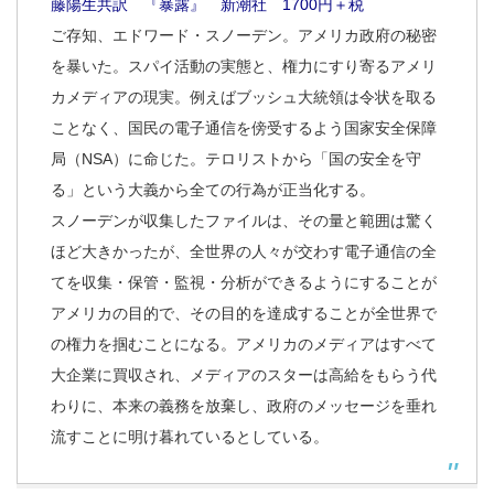
藤陽生共訳 『暴露』 新潮社 1700円＋税
ご存知、エドワード・スノーデン。アメリカ政府の秘密
を暴いた。スパイ活動の実態と、権力にすり寄るアメリ
カメディアの現実。例えばブッシュ大統領は令状を取る
ことなく、国民の電子通信を傍受するよう国家安全保障
局（NSA）に命じた。テロリストから「国の安全を守
る」という大義から全ての行為が正当化する。
スノーデンが収集したファイルは、その量と範囲は驚く
ほど大きかったが、全世界の人々が交わす電子通信の全
てを収集・保管・監視・分析ができるようにすることが
アメリカの目的で、その目的を達成することが全世界で
の権力を掴むことになる。アメリカのメディアはすべて
大企業に買収され、メディアのスターは高給をもらう代
わりに、本来の義務を放棄し、政府のメッセージを垂れ
流すことに明け暮れているとしている。