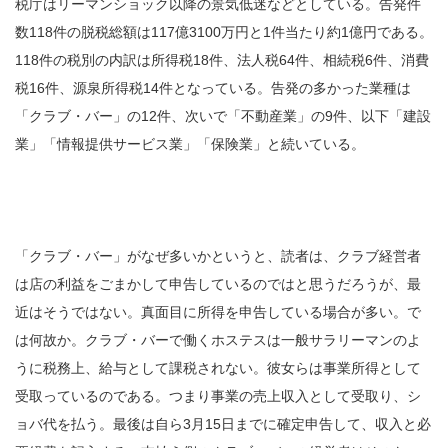
税庁はリーマンショック以降の景気低迷などとしている。告発件
数118件の脱税総額は117億3100万円と1件当たり約1億円である。
118件の税別の内訳は所得税18件、法人税64件、相続税6件、消費
税16件、源泉所得税14件となっている。告発の多かった業種は
「クラブ・バー」の12件、次いで「不動産業」の9件、以下「建設
業」「情報提供サービス業」「保険業」と続いている。
「クラブ・バー」がなぜ多いかというと、読者は、クラブ経営者
は店の利益をごまかして申告しているのではと思うだろうが、最
近はそうではない。真面目に所得を申告している場合が多い。で
は何故か。クラブ・バーで働くホステスは一般サラリーマンのよ
うに税務上、給与として課税されない。彼女らは事業所得として
受取っているのである。つまり事業の売上収入として受取り、シ
ョバ代を払う。最後は自ら3月15日までに確定申告して、収入と必