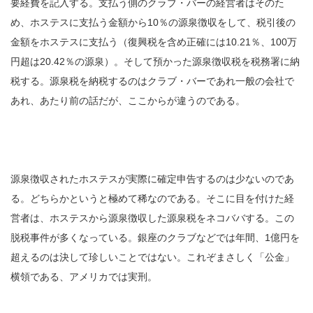
要経費を記入する。支払う側のクラブ・バーの経営者はそのた
め、ホステスに支払う金額から10％の源泉徴収をして、税引後の
金額をホステスに支払う（復興税を含め正確には10.21％、100万
円超は20.42％の源泉）。そして預かった源泉徴収税を税務署に納
税する。源泉税を納税するのはクラブ・バーであれ一般の会社で
あれ、あたり前の話だが、ここからが違うのである。
源泉徴収されたホステスが実際に確定申告するのは少ないのであ
る。どちらかというと極めて稀なのである。そこに目を付けた経
営者は、ホステスから源泉徴収した源泉税をネコババする。この
脱税事件が多くなっている。銀座のクラブなどでは年間、1億円を
超えるのは決して珍しいことではない。これぞまさしく「公金」
横領である、アメリカでは実刑。