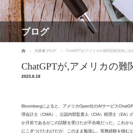
ブログ
ホーム
代表者ブログ
ChatGPTが,アメリカの難関国家資格に合
ChatGPTが,アメリカの
2023.6.18
Bloombergによると、アメリカOpen社のAIサービスCh
理会計士（CMA）、公認内部監査人（CIA）税理士（EA）のす
か月前であるがこの試験を受けたが不合格だった。これからす
にこぎつけたわけだが、このまま勉強し。実務経験を積むと、