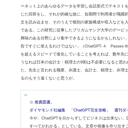
ーネット上のあらゆるデータを学習し会話形式でテキストを
じた回答をし、それが的確な故に、短期間で利用者が飛躍的に増
文を読み込ませ、そのうえで個別の家族構成や収入などを
である。この研究に従事したブリガムヤング大学のデービ
興味のある分野により集中できるようになるかもしれない
告ですぐに使えるわけではない」（ChatGPT-４ Passes the CPA 
を超えるスピードで進化していることを考えれば、数年先
うなれば日本の会計士・税理士の9割は不必要になると思わ
た。先生と言われる職業、弁護士、会計士、税理士、弁理士、
るのもそう遠くないと思うが。
☆ 推薦図書。
ダイヤモンド社編集 「ChatGPT完全攻略」 週刊ダ
今や、ChatGPTを分からずしてビジネスは出来な
すべてがわかる」としている。文章や画像を作り出すこと