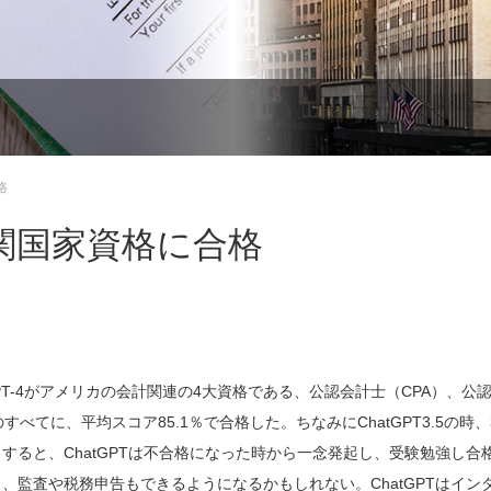
格
難関国家資格に合格
atGPT-4がアメリカの会計関連の4大資格である、公認会計士（CPA）、公
べてに、平均スコア85.1％で合格した。ちなみにChatGPT3.5の時、
ると、ChatGPTは不合格になった時から一念発起し、受験勉強し合
監査や税務申告もできるようになるかもしれない。ChatGPTはイン