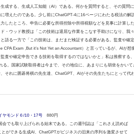
生成する、生成人工知能（AI）である。何かを質問すると、その質問
えたのである。少し前にChatGPT-4に16ページにわたる税法の解
入力したところ、申告に必要な所得控除や所得税額などを見事に計算し
ッド・ウッド教授は「この技術は退屈な作業をこなす手助けになり、我
」と語る一方で「この技術は、まだまだ検証する必要がある。監査や確
Exam ,But it’s Not Yet an Accountant）と言っているが、AIが想
に監査や確定申告できる技術を取得するのではないかと」私は推察する
れる。国家試験取得者は今まで、その地位に、あまりにも胡坐をかいて
それに囲碁将棋の先生達、ChatGPT、AIがその先生たちにとって代
イヤモンド６/10・17号
880円
い。国会でも取り上げられる始末である。この週刊誌は「これさえ読めば
ができる生成AI、ChatGPTがビジネスの旧来の序列を激変させて