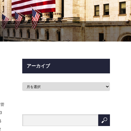
アーカイブ
認管
3
格
タ