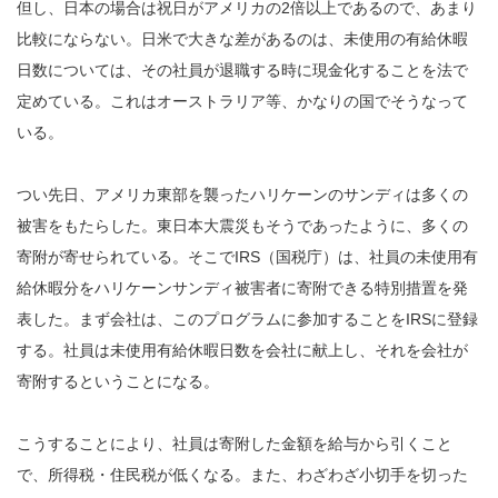
但し、日本の場合は祝日がアメリカの2倍以上であるので、あまり
比較にならない。日米で大きな差があるのは、未使用の有給休暇
日数については、その社員が退職する時に現金化することを法で
定めている。これはオーストラリア等、かなりの国でそうなって
いる。
つい先日、アメリカ東部を襲ったハリケーンのサンディは多くの
被害をもたらした。東日本大震災もそうであったように、多くの
寄附が寄せられている。そこでIRS（国税庁）は、社員の未使用有
給休暇分をハリケーンサンディ被害者に寄附できる特別措置を発
表した。まず会社は、このプログラムに参加することをIRSに登録
する。社員は未使用有給休暇日数を会社に献上し、それを会社が
寄附するということになる。
こうすることにより、社員は寄附した金額を給与から引くこと
で、所得税・住民税が低くなる。また、わざわざ小切手を切った