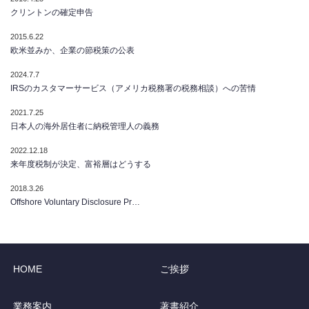
クリントンの確定申告
2015.6.22
欧米並みか、企業の節税策の公表
2024.7.7
IRSのカスタマーサービス（アメリカ税務署の税務相談）への苦情
2021.7.25
日本人の海外居住者に納税管理人の義務
2022.12.18
来年度税制が決定、富裕層はどうする
2018.3.26
Offshore Voluntary Disclosure Pr…
HOME
ご挨拶
業務案内
著書紹介