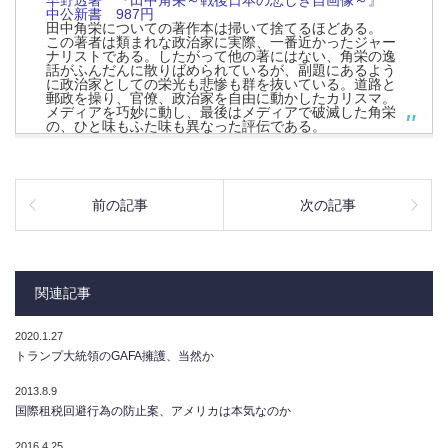
早野透著 『田中角栄～戦後日本の悲しき自画像～』
中公新書 987円
田中角栄についての著作本は掃いて捨てるほどある。
この著者は類まれな政治家に実際、一番近かったジャー
ナリストである。したがって他の著にはない、角栄の逸
話がふんだんに散りばめられているが、副題にあるよう
に政治家としての栄光も悲惨も群を抜いている。道路と
郵政を操り、官僚、政治家を自由に動かしたカリスマ。
メディアを巧妙に動し、最後はメディアで破滅した角栄
の、ひと味もふた味も異なった評伝である。
前の記事
次の記事
関連記事
2020.1.27
トランプ大統領のGAFA擁護、当然か
2013.8.9
国際租税回避行為の防止案、アメリカは本気なのか
2016.4.25