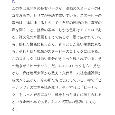
円
この本は見開きの各右ページが、漫画のスヌーピーの4
コマ漫画で、セリフが英語で書いている。スヌーピーの
漫画は「禅に通じるもの」で「自然の摂理の中に真実の
声を聞くこと」は禅の基本、しかも色彩はモノクロであ
る。禅文化の水墨画もそうであるが、墨で描かれていて
も、熟した橙色に見えたり、青々とした若い果実にもな
る。それと似た現象がスヌーピーのコミックにはある。
このコミックには白い部分がきちっと残されている。そ
の働きが「ピーナッツ」だ。4コマコミックを右に見な
がら、禅は達磨大師から数えて六代目、六祖恵能禅師か
ら大きく広がり、今の私たちに伝わっている。禅で「ピ
ーナッツ」の世界を読み取り、そうすれば「ピーナッ
ツ」をもっと好きになり、禅をもっと身近に感じられる
という企画の本である。4コマで英語の勉強ににもな
る。