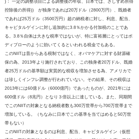
)： 一定の調整項目による調整後の年収、日本では、さしずめ所得
控除後の所得)) が独身であれば20万ドル（2800万円）、既婚者
であれば25万ドル（3500万円）超の納税者に対し、利息、配当、
キャピタルゲインに対し追加的に3.8％かかる付加税のことであ
る。3.8％自体は大きな税率ではないが、特に富裕層にとってはボ
ディブローのように効いてくるといわれる税金でもある。
このNIITは昔からある税制ではなく、オバマケアに対する財源確
保の為、2013年より施行されており、この独身者20万ドル、既婚
者25万ドルの基準額は実質的な税収を増加させる為、アメリカで
は珍しくインフレ調整が行われていない。その結果、その税収は
2013年には60億ドル（6000億円）であったものが、2021年には
600億ドル（8兆円）となり３倍以上に達している。また、同期間
でこのNIITの対象となる納税者数も300万世帯から700万世帯まで
増加している。（ちなみに日本でこの基準を当てはめると50万世
帯もない）
このNIITの対象となるのは利息、配当、キャピタルゲイン（仮想