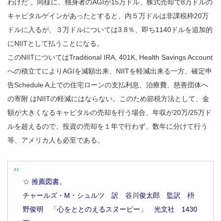
わけだ 。同様に、独身者のAGIが15万ドル、株式売却で8万ドルの
キャピタルゲインがあったとすると、内５万ドルは非課税枠20万
ドルに入るが、３万ドルについては3.8％、即ち1140ドルを追加的
にNIITとして払うことになる。
このNIITについてはTraditional IRA, 401K, Health Savings Account
への積立てによりAGIを減額出来、NIITを軽減出来る一方、確定申
告Schedule A上での住宅ローンの支払利息、治療費、慈善団体へ
の寄附 はNIITの軽減にはならない。このため節税方法として、金
額が大きくなるキャピタルの売却を行う場合、年収が20万/25万ド
ルを超えるので、投資の売却を１年で行わず、数年に分けて行う
等、アメリカ人も必至である。
☆
推薦図書。
チャールズ・M・シュルツ 訳 谷川俊太郎 監訳 枡
野俊明 「心をととのえるスヌーピー」 光文社 1430