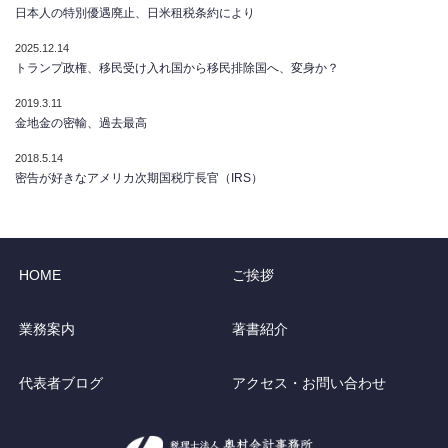
日本人の特別優遇廃止、日米租税条約により
2025.12.14
トランプ政権、移民受け入れ国から移民排除国へ、変身か？
2019.3.11
金地金の密輸、過去最高
2018.5.14
密告が好きなアメリカ次期国税庁長官（IRS）
HOME
ご挨拶
業務案内
著書紹介
代表者ブログ
アクセス・お問い合わせ