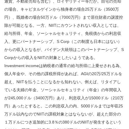
通貨、不動産売却も含む）、ロイヤリティー等だが。自宅の売却
の場合、キャピタルゲインから独身者の場合25万ドル（3500万
円）、既婚者の場合50万ドル（7000万円）まで居住財産の譲渡控
除が可能となる。一方、NIITにカウントされない収入としては、
給与所得、年金、ソーシャルセキュリティ、免税債からの利息収
入、更にパートナーシップ、S Corp（この制度も日本にはない）
からの収入となるが、バイデン大統領はこのパートナーシップ、S
Corpからの収入をNIITの対象としたいようである。
Investment incomeは納税者の通常の給与所得に上乗せされる為、
個人年金や、その他の課税所得があれば、AGIの20万/25万ドルを
超え、NIITを払うことになるかも知れない。例えば、リタイアし
ている夫婦の年金、ソーシャルセキュリティ（年金）の年間収入
が245,000ドル（3400万円）あり、利息収入が15000ドル（210万
円）あったとすると。この利息収入の内、5000ドルまでは年収25
万ドル以内なのでNIITの課税対象とはならないが、超えた部分の
１万ドルにつき追加的に3.8％の380ドルのNIITが発生するという