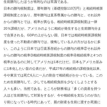
生前贈与したほうが有利なのは常識である。
日本の贈与税制度は、暦年贈与（基礎控除110万円）と相続時精算
課税制度とがあり、暦年贈与は直系尊属からの贈与と、それ以外
からの贈与とでは、税率が異なる。相続時精算課税制度は一律
20％課税だが、アメリカのように相続が発生すると生前贈与分ま
で合算される。GDPの上がらない国、日本では相続時精算課税制
度を使った不動産の贈与では、後悔している人の方がはるかに多
い。このように日本では①直系存続からの贈与の税率②それ以外
からの贈与の税率➂相続時精算課税制度の税率④相続税率と4つの
税率があるのに対してアメリカは1本だけだ。日本もアメリカ並み
に1本化したい旨の公表だが、平成27年の相続税の課税強化以来、
今や東京では死亡6人に一人の割合で相続税がかかっている。この
ため生前贈与して、少しでも相続税負担を少なくしようとする
人々も多い。当然である。ところが財務省は「多くの資産を持つ
人ほど生前贈与して対策をするが、今や相続税を支払うのが当た
り前になっている時代にあって、親の財産を生前に渡すか死後に