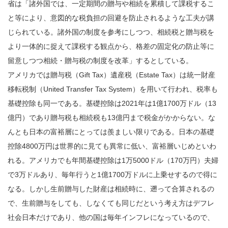
省は「諸外国では、一定期間の贈与や相続を累積して課税するこ
と等により、意図的な税負担の回避を防止されるような工夫が講
じられている。諸外国の制度を参考にしつつ、相続税と贈与税を
より一体的に捉えて課税する観点から、格差の固定化の防止等に
留意しつつ相続・贈与税の制度を改革」するとしている。
アメリカでは贈与税（Gift Tax）遺産税（Estate Tax）は統一財産
移転税制（United Transfer Tax System）を用いて行われ、税率も
基礎控除も同一である。基礎控除は2021年は1億1700万ドル（13
億円）であり贈与税も相続税も13億円まで税金がかからない。な
んとも日本の富裕層にとっては羨ましい限りである。日本の基礎
控除4800万円は世界的に見ても異常に低い、富裕層いじめといわ
れる。アメリカでも年間基礎控除は1万5000ドル（170万円）夫婦
で3万ドルあり、毎年行うと1億1700万ドルに上乗せするので得に
なる。しかし生前贈与した財産は相続時に、遡って合算されるの
で、生前贈与をしても、しなくても同じだという考え方はデフレ
社会日本だけであり、他の国は毎年インフレになっているので、