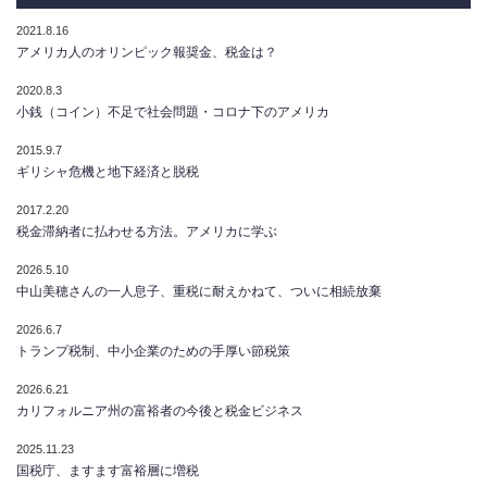
2021.8.16
アメリカ人のオリンピック報奨金、税金は？
2020.8.3
小銭（コイン）不足で社会問題・コロナ下のアメリカ
2015.9.7
ギリシャ危機と地下経済と脱税
2017.2.20
税金滞納者に払わせる方法。アメリカに学ぶ
2026.5.10
中山美穂さんの一人息子、重税に耐えかねて、ついに相続放棄
2026.6.7
トランプ税制、中小企業のための手厚い節税策
2026.6.21
カリフォルニア州の富裕者の今後と税金ビジネス
2025.11.23
国税庁、ますます富裕層に増税