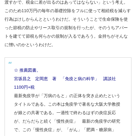
渡すかで、税金に差が出るのはあってはならない」という考え。
このため110万円の毎年の基礎控除をフルに使って相続税を減らす
行為はけしからんとというわけだ。そういうことで生命保険を使
った節税の防止やリース取引の規制を行ったが、そのうちアパー
トを建てて節税も何らかの規制が入るであろう。金持ちがそんな
に憎いのかというわけだ。
☆ 推薦図書。
宮坂昌之 定岡恵 著 「免疫と病の科学」 講談社
1100円+税
最新免疫学が「万病のもと」の正体を突き止めたという
タイトルである。この本は免疫学で著名な大阪大学教授
が娘との共著である。一過性で終わるはずの炎症反応
が、だらだらと続く「慢性炎症」 最新の免疫学の研究
で、この「慢性炎症」が、「がん」「肥満・糖尿病」