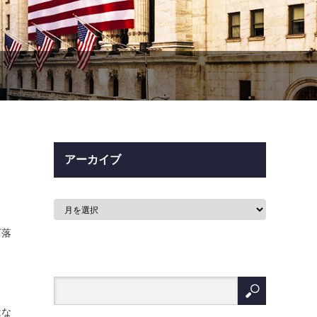
アーカイブ
下落
はな