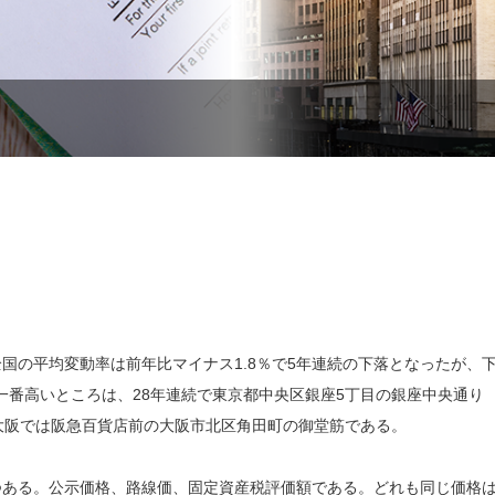
国の平均変動率は前年比マイナス1.8％で5年連続の下落となったが、
一番高いところは、28年連続で東京都中央区銀座5丁目の銀座中央通り
）、大阪では阪急百貨店前の大阪市北区角田町の御堂筋である。
つある。公示価格、路線価、固定資産税評価額である。どれも同じ価格