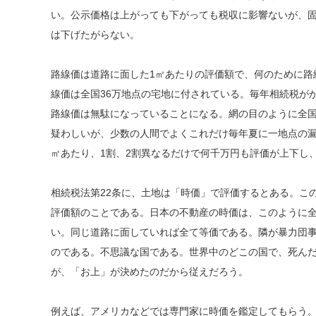
い。公示価格は上がっても下がっても税収に影響ないが、
は下げたがらない。
路線価は道路に面した1㎡あたりの評価額で、何のために路
線価は全国36万地点の宅地に付されている。毎年相続税が
路線価は無駄になっていることになる。網の目のように全
疑わしいが、少数の人間でよくこれだけ毎年夏に一地点の漏
㎡あたり、1割、2割異なるだけで何千万円も評価が上下し
相続税法第22条に、土地は「時価」で評価するとある。こ
評価額のことである。日本の不動産の時価は、このように
い。同じ道路に面していれば全て等価である。隣が暴力団事
のである。不思議な国である。世界中のどこの国で、死ん
が、「お上」が決めたのだから従えだろう。
例えば、アメリカなどでは専門家に時価を鑑定してもらう。