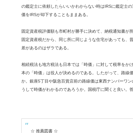
の鑑定士に依頼したらいいかわからない時はIRSに鑑定士の
価をIRSが却下することもままある。
固定資産税評価額も市町村が勝手に決めて、納税通知書が所
固定資産税だから、同じ所に同じような住宅があっても、昔
差があるのはザラである。
相続税法も地方税法も日本では「時価」に対して税率をか
本の「時価」は役人が決めるのである。したがって、路線価
か。銀座5丁目や阪急百貨店前の路線価は東西ナンバーワン
うして時価がわかるのであろうか。国税庁に聞くと良い。
☆ 推薦図書 ☆