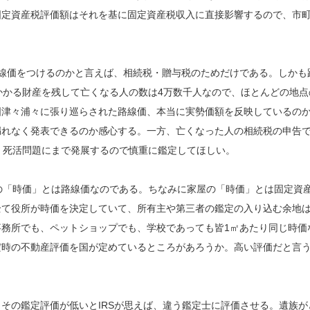
固定資産税評価額はそれを基に固定資産税収入に直接影響するので、市
線価をつけるのかと言えば、相続税・贈与税のためだけである。しかも
かかる財産を残して亡くなる人の数は4万数千人なので、ほとんどの地点
国津々浦々に張り巡らされた路線価、本当に実勢価額を反映しているの
れなく発表できるのか感心する。一方、亡くなった人の相続税の申告で
、死活問題にまで発展するので慎重に鑑定してほしい。
の「時価」とは路線価なのである。ちなみに家屋の「時価」とは固定資
全て役所が時価を決定していて、所有主や第三者の鑑定の入り込む余地
務所でも、ペットショップでも、学校であっても皆1㎡あたり同じ時価
だ時の不動産評価を国が定めているところがあろうか。高い評価だと言
その鑑定評価が低いとIRSが思えば、違う鑑定士に評価させる。遺族が