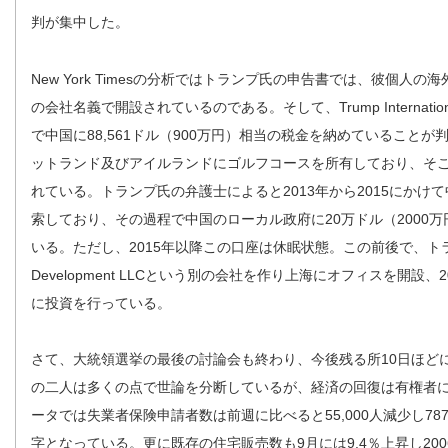
判が集中した。
New York Timesの分析ではトランプ氏の申告書では、彼個人
の会社名義で開設されているのである。そして、Trump International H
で中国に88,561ドル（900万円）相当の税金を納めていること
ットランド及びアイルランドにゴルフコースを所有しており、そこ
れている。トランプ氏の弁護士によると2013年から2015にかけ
索しており、その過程で中国のローカル政府に20万ドル（2000
いる。ただし、2015年以降この口座は休眠状態。この前後で、トランプ
Development LLCという別の会社を作り上海にオフィスを開設
に投資を行っている。
さて、大統領選挙の最後の討論会も終わり、今後残る所10日ほど
の二人は多くの点で世論を分断しているが、経済の回復は有権者
ータでは失業者保険申請者数は前週に比べると55,000人減少し787
字となっている。更に既存の住宅販売数も9月には9.4％上昇し20