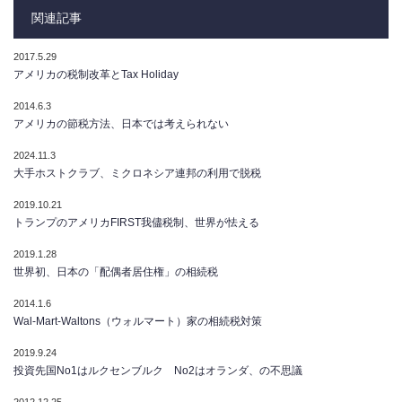
関連記事
2017.5.29
アメリカの税制改革とTax Holiday
2014.6.3
アメリカの節税方法、日本では考えられない
2024.11.3
大手ホストクラブ、ミクロネシア連邦の利用で脱税
2019.10.21
トランプのアメリカFIRST我儘税制、世界が怯える
2019.1.28
世界初、日本の「配偶者居住権」の相続税
2014.1.6
Wal-Mart-Waltons（ウォルマート）家の相続税対策
2019.9.24
投資先国No1はルクセンブルク No2はオランダ、の不思議