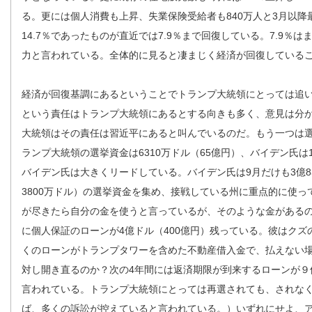
る。更には個人消費も上昇、失業保険受給者も840万人と3月以降
14.7％であったものが直近では7.9％まで回復している。7.9％
力と言われている。全体的に見ると凄まじく経済が回復している
経済が回復基調にあるということでトランプ大統領にとっては追
という責任はトランプ大統領にあるとする向きも多く、意見は分
大統領はその責任は習近平にあると叫んでいるのだ。もう一つは
ランプ大統領の選挙資金は6310万ドル（65億円）、バイデン氏は1
バイデン氏は大きくリードしている。バイデン氏は9月だけも3億8
3800万ドル）の選挙資金を集め、接戦している州に重点的に使
が尽きたら自分の金を使うと言っているが、そのような金があるのか？
に個人保証のローンが4億ドル（400億円）残っている。彼はク
くのローンがトランプタワーを含めた不動産借入金で、払えない場
対し開き直るのか？次の4年間には返済期限が到来するローンが９
言われている。トランプ大統領にとっては再選されても、されな
ば、多くの訴訟が控えていると言われている。）いずれにせよ、