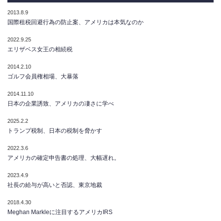
2013.8.9
国際租税回避行為の防止案、アメリカは本気なのか
2022.9.25
エリザベス女王の相続税
2014.2.10
ゴルフ会員権相場、大暴落
2014.11.10
日本の企業誘致、アメリカの凄さに学べ
2025.2.2
トランプ税制、日本の税制を脅かす
2022.3.6
アメリカの確定申告書の処理、大幅遅れ。
2023.4.9
社長の給与が高いと否認、東京地裁
2018.4.30
Meghan Markleに注目するアメリカIRS