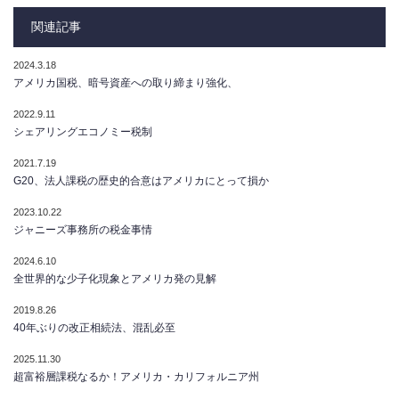
関連記事
2024.3.18
アメリカ国税、暗号資産への取り締まり強化、
2022.9.11
シェアリングエコノミー税制
2021.7.19
G20、法人課税の歴史的合意はアメリカにとって損か
2023.10.22
ジャニーズ事務所の税金事情
2024.6.10
全世界的な少子化現象とアメリカ発の見解
2019.8.26
40年ぶりの改正相続法、混乱必至
2025.11.30
超富裕層課税なるか！アメリカ・カリフォルニア州