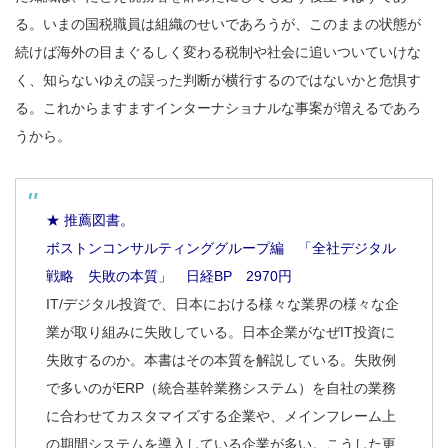
る。いまの国税職員は組織のせいであろうが、このままの状態が
続けば海外の目まぐるしく変わる税制や社会に追いついていけな
く、知らないゆえの誤った判断が横行するのではないかと危惧す
る。これからますますインターナショナルな事案が増えるであろ
うから。
★ 推薦図書。
ボストンコンサルティンググループ編 「全社デジタル
戦略 失敗の本質」 日経BP 2970円
IT/デジタル投資で、日本における様々な業界の様々な企
業が取り組みに失敗している。日本企業がなぜIT投資に
失敗するのか。本書はその本質を解説している。失敗例
で多いのがERP（統合基幹業務システム）を自社の業務
に合わせてカスタマイズする企業や、メインフレーム上
の期間システムを導入している企業が多い。こうした更