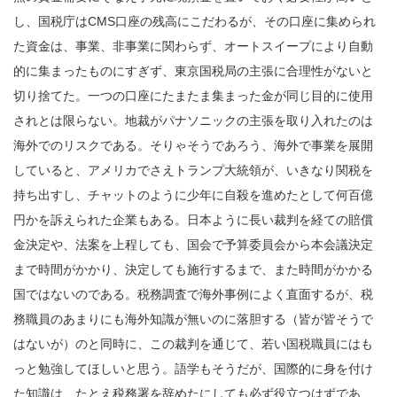
し、国税庁はCMS口座の残高にこだわるが、その口座に集められ
た資金は、事業、非事業に関わらず、オートスイープにより自動
的に集まったものにすぎず、東京国税局の主張に合理性がないと
切り捨てた。一つの口座にたまたま集まった金が同じ目的に使用
されとは限らない。地裁がパナソニックの主張を取り入れたのは
海外でのリスクである。そりゃそうであろう、海外で事業を展開
していると、アメリカでさえトランプ大統領が、いきなり関税を
持ち出すし、チャットのように少年に自殺を進めたとして何百億
円かを訴えられた企業もある。日本ように長い裁判を経ての賠償
金決定や、法案を上程しても、国会で予算委員会から本会議決定
まで時間がかかり、決定しても施行するまで、また時間がかかる
国ではないのである。税務調査で海外事例によく直面するが、税
務職員のあまりにも海外知識が無いのに落胆する（皆が皆そうで
はないが）のと同時に、この裁判を通じて、若い国税職員にはも
っと勉強してほしいと思う。語学もそうだが、国際的に身を付け
た知識は、たとえ税務署を辞めたにしても必ず役立つはずであ