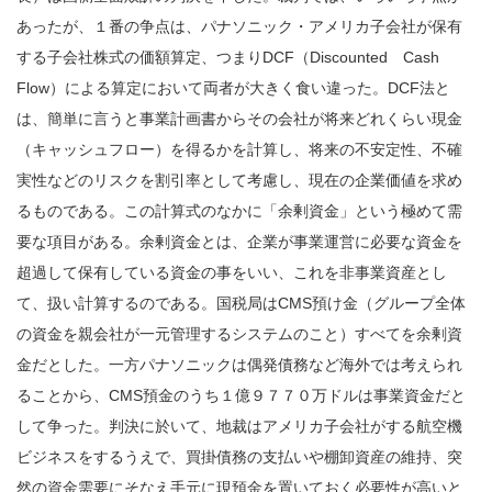
あったが、１番の争点は、パナソニック・アメリカ子会社が保有
する子会社株式の価額算定、つまりDCF（Discounted Cash
Flow）による算定において両者が大きく食い違った。DCF法と
は、簡単に言うと事業計画書からその会社が将来どれくらい現金
（キャッシュフロー）を得るかを計算し、将来の不安定性、不確
実性などのリスクを割引率として考慮し、現在の企業価値を求め
るものである。この計算式のなかに「余剰資金」という極めて需
要な項目がある。余剰資金とは、企業が事業運営に必要な資金を
超過して保有している資金の事をいい、これを非事業資産とし
て、扱い計算するのである。国税局はCMS預け金（グループ全体
の資金を親会社が一元管理するシステムのこと）すべてを余剰資
金だとした。一方パナソニックは偶発債務など海外では考えられ
ることから、CMS預金のうち１億９７７０万ドルは事業資金だと
して争った。判決に於いて、地裁はアメリカ子会社がする航空機
ビジネスをするうえで、買掛債務の支払いや棚卸資産の維持、突
然の資金需要にそなえ手元に現預金を置いておく必要性が高いと