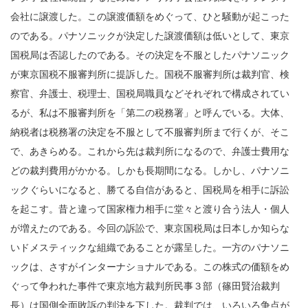
会社に譲渡した。この譲渡価額をめぐって、ひと騒動が起こった
のである。パナソニックが決定した譲渡価額は低いとして、東京
国税局は否認したのである。その決定を不服としたパナソニック
が東京国税不服審判所に提訴した。国税不服審判所は裁判官、検
察官、弁護士、税理士、国税局職員などそれぞれで構成されてい
るが、私は不服審判所を「第二の税務署」と呼んでいる。大体、
納税者は税務署の決定を不服として不服審判所まで行くが、そこ
で、あきらめる。これから先は裁判所になるので、弁護士費用な
どの裁判費用がかかる。しかも長期間になる。しかし、パナソニ
ックぐらいになると、勝てる自信があると、国税局を相手に訴訟
を起こす。昔と違って国家権力相手に堂々と渡り合う法人・個人
が増えたのである。今回の訴訟で、東京国税局は日本しか知らな
いドメスティックな組織であることが露呈した。一方のパナソニ
ックは、さすがインターナショナルである。この株式の価額をめ
ぐって争われた事件で東京地方裁判所民事３部（篠田賢治裁判
長）は国側全面敗訴の判決を下した。裁判では、いろいろ争点が