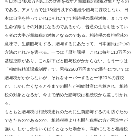
も日本は4800万円以上の財産を残すと相続税の課税対象となるの
である。アメリカでは15億円以下の相続や贈与に課税しない、日
本は自宅を持っていればそれだけで相続税の課税対象、ましてや
生命保険もその対象になるのであるから、普通の生活を送ってい
る者の大半が相続税の対象となるのである。相続税の負担軽減の
意味で、生前贈与をする。贈与するにあたって、日本国民は2つの
方法のどれかを選べる。一つは「暦年課税」これは毎年110万円の
基礎控除があり、これ以下だと贈与税がかからない、もう一つは
「相続時精算課税制度」で、累積2500万円までの贈与については
贈与税がかからないが、それをオーバーすると一律20％の課税
だ、しかし亡くなると今までの贈与が相続財産に合算され、相続
税の対象となるが、今まで納めた贈与税は相続税から差し引かれ
る。
もともと贈与税は相続税逃れのために生前贈与するのを防ぐため
できたものであるので、相続税率よりも贈与税率の方が累進性が
強い。しかし余命いくばくとなった場合や、高齢になると相続税