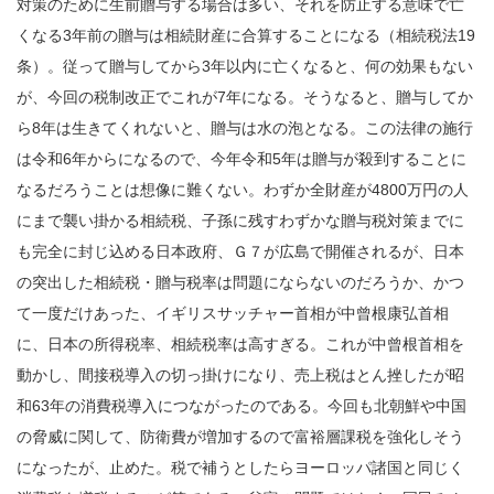
対策のために生前贈与する場合は多い、それを防止する意味で亡
くなる3年前の贈与は相続財産に合算することになる（相続税法19
条）。従って贈与してから3年以内に亡くなると、何の効果もない
が、今回の税制改正でこれが7年になる。そうなると、贈与してか
ら8年は生きてくれないと、贈与は水の泡となる。この法律の施行
は令和6年からになるので、今年令和5年は贈与が殺到することに
なるだろうことは想像に難くない。わずか全財産が4800万円の人
にまで襲い掛かる相続税、子孫に残すわずかな贈与税対策までに
も完全に封じ込める日本政府、Ｇ７が広島で開催されるが、日本
の突出した相続税・贈与税率は問題にならないのだろうか、かつ
て一度だけあった、イギリスサッチャー首相が中曾根康弘首相
に、日本の所得税率、相続税率は高すぎる。これが中曾根首相を
動かし、間接税導入の切っ掛けになり、売上税はとん挫したが昭
和63年の消費税導入につながったのである。今回も北朝鮮や中国
の脅威に関して、防衛費が増加するので富裕層課税を強化しそう
になったが、止めた。税で補うとしたらヨーロッパ諸国と同じく