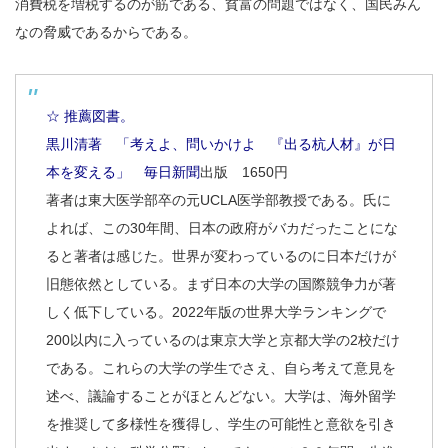
消費税を増税するのが筋である、貧富の問題ではなく、国民みん
なの脅威であるからである。
☆ 推薦図書。
黒川清著 「考えよ、問いかけよ 『出る杭人材』が日
本を変える」 毎日新聞
出版 1650円
著者は東大医学部卒の元UCLA医学部教授である。氏に
よれば、この30年間、日本の政府がバカだったことにな
ると著者は感じた。世界が変わっているのに日本だけが
旧態依然としている。まず日本の大学の国際競争力が著
しく低下している。2022年版の世界大学ランキングで
200以内に入っているのは東京大学と京都大学の2校だけ
である。これらの大学の学生でさえ、自ら考えて意見を
述べ、議論することがほとんどない。大学は、海外留学
を推奨して多様性を獲得し、学生の可能性と意欲を引き