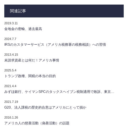
関連記事
2019.3.11
金地金の密輸、過去最高
2024.7.7
IRSのカスタマーサービス（アメリカ税務署の税務相談）への苦情
2013.4.15
未請求資産とは何だ！アメリカ事情
2025.5.4
トランプ政権、関税の本当の目的
2021.4.4
みずほ銀行、ケイマンSPCのタックスヘイブン税制適用で敗訴、東京…
2021.7.19
G20、法人課税の歴史的合意はアメリカにとって損か
2016.1.26
アメリカ人の慈善活動（偽善活動）の話題