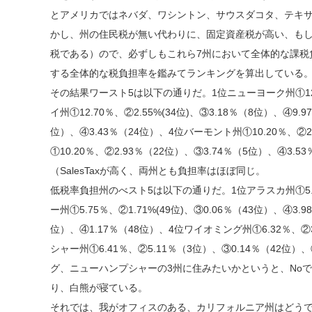
とアメリカではネバダ、ワシントン、サウスダコタ、テキサ
かし、州の住民税が無い代わりに、固定資産税が高い、も
税である）ので、必ずしもこれら7州において全体的な課税
する全体的な税負担率を鑑みてランキングを算出している。
その結果ワースト5は以下の通りだ。1位ニューヨーク州①12.75
イ州①12.70％、②2.55%(34位)、③3.18％（8位）、④9
位）、④3.43％（24位）、4位バーモント州①10.20％、②2
①10.20％、②2.93％（22位）、③3.74％（5位）、
（SalesTaxが高く、両州とも負担率はほぼ同じ。
低税率負担州のべスト5は以下の通りだ。1位アラスカ州①5.06
ー州①5.75％、②1.71%(49位)、③0.06％（43位）、④3
位）、④1.17％（48位）、4位ワイオミング州①6.32％、②
シャー州①6.41％、②5.11％（3位）、③0.14％（42
グ、ニューハンプシャーの3州に住みたいかというと、No
り、白熊が寝ている。
それでは、我がオフィスのある、カリフォルニア州はどうであろう