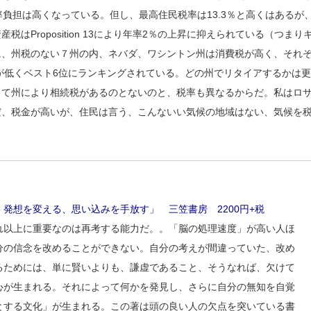
率負担は高くなっている。但し、最高住民税率は13.3％と高くはあるが
Proposition 13により年率2％の上昇に抑えられている（つまり
に、州税のない７州の内、ネバダ、ワシントン州は消費税が高く、それ
率が低くベスト6位にランキングされている。どの州でリタイアするかは
って州により相続税があるのとないのと、税率も異なるからだ。私はロ
だ、税金が高いが、住民は言う、こんないい気候の地域はない、気候を
N 発想を変える、思い込みを手放す」 三笠書房 2200円+税
れ以上に重要なのは再考する能力だ。。「脳の処理速度」が高い人ほ
分の信念を改めることができない。自分の考えが間違っていた、改め
るためには、単に賢いよりも、謙虚であること、そうなれば、欠けて
心が生まれる。それによって何かを発見し、さらに自分の無知を自覚
とする文化」が生まれる。この著は頭の良い人の欠点を突いている書