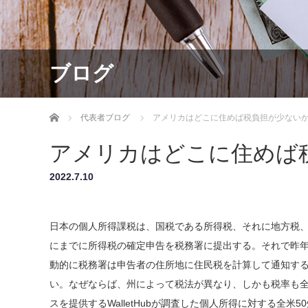
ブログ
ホーム
代表者ブログ
アメリカはどこに住めば税負担が少ない
アメリカはどこに住めば
2022.7.10
日本の個人所得課税は、国税である所得税、それに地方税、
にまでに所得税の確定申告を税務署に提出する。それで昨年
動的に税務署は申告者の住所地に住民税を計算して通知す
い。なぜならば、州によって税法が異なり、しかも税率も全く
スを提供するWalletHubが調査した個人所得に対する全