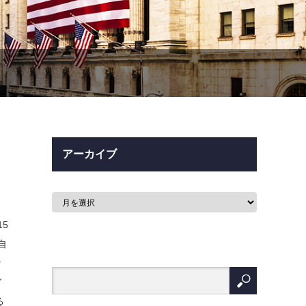
アーカイブ
5
自
な
イ
る