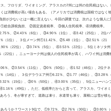
ス、フロリダ、ワイオミング、アラスカの7州には州の住民税はない。
しくは消費税が高い場合もある。（アメリカでは消費税は国税ではなく
負担が少ないとは一概に言えない。今回の調査では、次のような個人に
①総合課税負担、 ②固定資産税率、 ③個人住民税率、④消費税率。
％、②4.43％（6位）、③4.90％（1位）、④3.42（25位）、2位ハ
.97％（1位）、３位メーン州①11.42％、②5.48（1位）、③2.51％（21
.90％（22位）、③3.74％（5位）、④3.53％（22位）、5位ミネソタ州
④3.53％（22位）。ニューヨーク州は個人の住民税率が高く、ハワイ州は消費
％、②3.54％（11位）、③0％（50位）、④1.52（46位）、2位テ
.98％（14位）、３位デラウエア州①6.22％、②1.77（46位）、③3.28％
3.32％（15位）、③0％（50位）、④3.00％（35位）、5位ニューハン
位）、④1.16％（49位）。ただ、低税率だからと言って、アラスカ、ワイオ
であろう、冬が寒すぎて、道路は凍り、水道管も凍り、屋根には雪が積も
か？ワースト9位で、①9.72％、②2.76％（30位）、③3.80％（