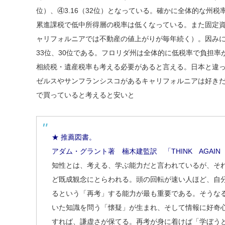
位）、④3.16（32位）となっている。確かに全体的な州税
累進課税で低中所得層の税率は低くなっている。また固定資産税は
ャリフォルニアでは不動産の値上がりが毎年続く）。因み
33位、30位である。フロリダ州は全体的に低税率で負担
相続税・遺産税率も考える必要があると言える。日本と違
ゼルスやサンフランシスコがあるキャリフォルニアは好き
で買っていると考えると安いと
★ 推薦図書。
アダム・グラント著 楠木建監訳 「THINK AGAI
知性とは、考える、学ぶ能力だと言われているが、そ
ど既成観念にとらわれる。頭の回転が速い人ほど、自
るという「再考」する能力が最も重要である。そうな
いた知識を問う「懐疑」が生まれ、そして情報に好奇
すれば、謙虚さが保てる。再考が身に着けば「学ぼう