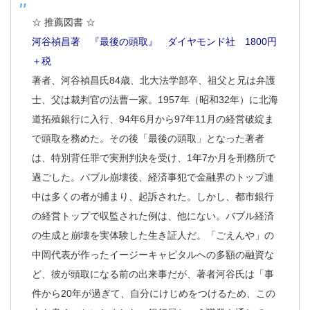
☆ 推薦図書 ☆
河谷禎昌著 『最後の頭取』 ダイヤモンド社 1800円
＋税
著者、河谷禎昌氏84歳、北大法学部卒、祖父と兄は弁護
士、父は裁判官の法曹一家。1957年（昭和32年）に北海
道拓殖銀行に入行、94年6月から97年11月の経営破綻ま
で頭取を務めた。その後「最後の頭取」となった著者
は、特別背任罪で実刑判決を受け、1年7か月を刑務所で
過ごした。バブル崩壊後、経済事犯で金融界のトップ連
中は多くの者が捕まり、起訴された。しかし、都市銀行
の経営トップで収監された例は、他にない。バブル経済
の生成と崩壊を実体験した生き証人だ。「ごえんや」の
中岡代表が作ったイージーキャピタルへの多額の融資な
ど、彼が頭取になる前の出来事だが、著者河谷氏は「事
件から20年が過ぎて、自分にけじめをつけるため、この