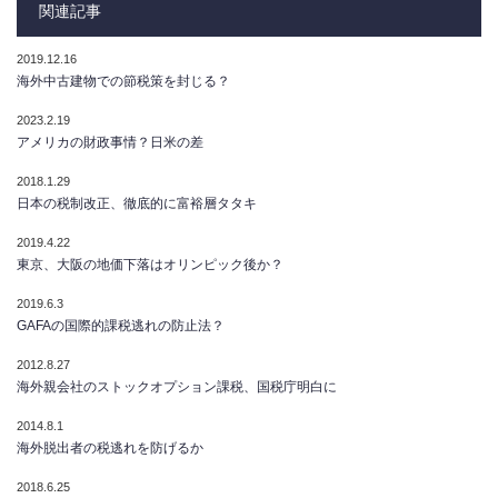
関連記事
2019.12.16
海外中古建物での節税策を封じる？
2023.2.19
アメリカの財政事情？日米の差
2018.1.29
日本の税制改正、徹底的に富裕層タタキ
2019.4.22
東京、大阪の地価下落はオリンピック後か？
2019.6.3
GAFAの国際的課税逃れの防止法？
2012.8.27
海外親会社のストックオプション課税、国税庁明白に
2014.8.1
海外脱出者の税逃れを防げるか
2018.6.25