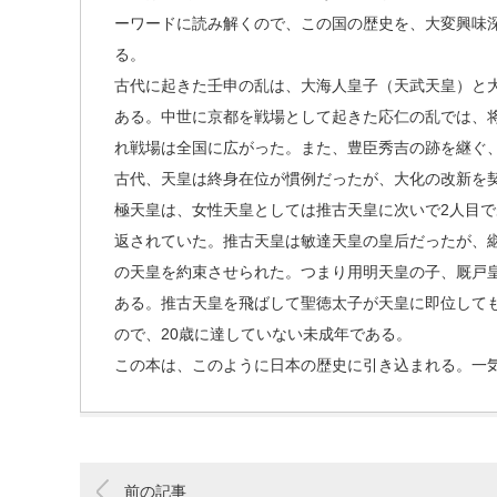
ーワードに読み解くので、この国の歴史を、大変興味
る。
古代に起きた壬申の乱は、大海人皇子（天武天皇）と
ある。中世に京都を戦場として起きた応仁の乱では、
れ戦場は全国に広がった。また、豊臣秀吉の跡を継ぐ
古代、天皇は終身在位が慣例だったが、大化の改新を
極天皇は、女性天皇としては推古天皇に次いで2人目
返されていた。推古天皇は敏達天皇の皇后だったが、
の天皇を約束させられた。つまり用明天皇の子、厩戸
ある。推古天皇を飛ばして聖徳太子が天皇に即位しても
ので、20歳に達していない未成年である。
この本は、このように日本の歴史に引き込まれる。一
前の記事