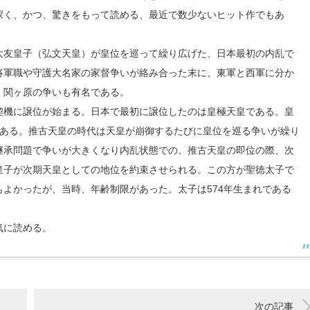
深く、かつ、驚きをもって読める、最近で数少ないヒット作でもあ
大友皇子（弘文天皇）が皇位を巡って繰り広げた、日本最初の内乱で
将軍職や守護大名家の家督争いが絡み合った末に、東軍と西軍に分か
、関ヶ原の争いも有名である。
契機に譲位が始まる。日本で最初に譲位したのは皇極天皇である。皇
である。推古天皇の時代は天皇が崩御するたびに皇位を巡る争いが繰り
継承問題で争いが大きくなり内乱状態での、推古天皇の即位の際、次
皇子が次期天皇としての地位を約束させられる。この方が聖徳太子で
よかったが、当時、年齢制限があった。太子は574年生まれである
気に読める。
次の記事