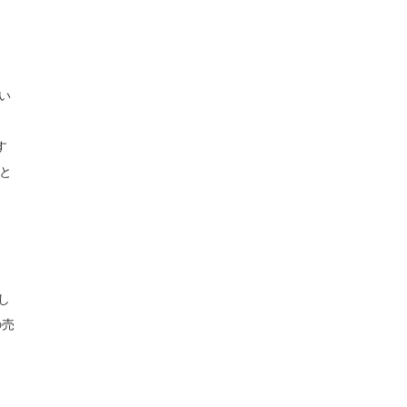
い
す
こと
し
の売