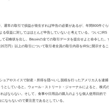
ので、通常の取引で損益が発生すれば申告の必要があるが、年間800件ぐら
inによる収益に対してはほとんど申告していないと考えている。ついにIRS
eに対して召喚状を出し、Bitcoinの全ての取引データを提出せよと命令した。
（220万円）以上の取引について取引者全員の取引内容をIRSに開示する
フショアやスイスで財産・所得を隠ぺいし脱税を行ったアメリカ人を逮捕
捉しようとしていると。ウォール・ストリート・ジャーナルによると、株式
かなければならない。そして、食事や日用品の購入のような個人使用目的で
sは損金にならないので要注意であるとしている。