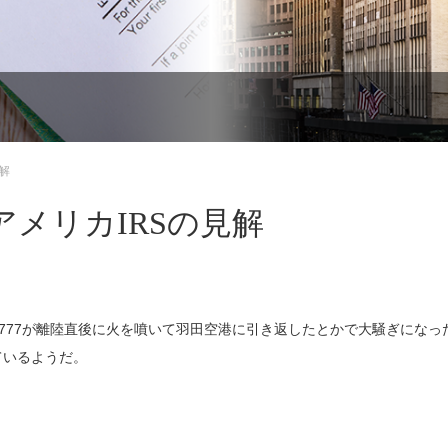
解
メリカIRSの見解
777が離陸直後に火を噴いて羽田空港に引き返したとかで大騒ぎになっ
ているようだ。