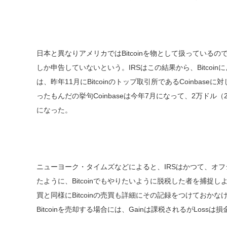
日本と異なりアメリカではBitcoinを物として扱っている
しか申告していないという。IRSはこの結果から、Bitco
は、昨年11月にBitcoinのトップ取引所であるCoinbas
ったもんだの挙句Coinbaseは今年7月になって、2万ドル
になった。
ニューヨーク・タイムズなどによると、IRSはかつて、オ
たように、Bitcoinでもやりたいように脱税した者を捕
買と同様にBitcoinの売買も詳細にその記録をつけてお
Bitcoinを売却する場合には、Gainは課税されるがLos