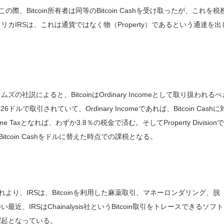
した。この際、Bitcoin所有者は同等のBitcoin Cashを受け取ったが、これを税
リカIRSは、これは通貨ではなく物（Property）であるという通達を出
によると、BitcoinはOrdinary Incomeとして取り扱われるべ
ドルで取引されていて、Ordinary Incomeであれば、Bitcoin Cashに
me Taxとなれば、わずか3.8％の税金で済む。そしてProperty Division
Bitcoin Cashをドルに替えた時点での課税となる。
より、IRSは、Bitcoinを利用した麻薬取引、マネーロンダリング、脱
IRSはChainalysis社というBitcoin取引をトレースできるソフ
に躍起となっている。