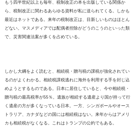
もう四半世紀以上も毎年、税制改正の本を出版している関係か
ら、税制改正に関わるあらゆる資料が私に送られてくる。しかも
最近はネットである。来年の税制改正は、目新しいものはほとん
どない。マスメディアでは配偶者控除がどうのこうのといった類
で、災害関連法案が多くを占めている。
しかし大綱をよく読むと、相続税・贈与税の課税が強化されてい
るのがよくわかる。相続税課税逃れに海外を利用する手を封じ込
めようとするものである。日本に居住していると、今や相続税・
贈与税の最高税率が55％。遺族が相続する遺産より国が持って行
く遺産の方が多くなっている日本。一方、シンガポールやオース
トラリア、カナダなどの国には相続税はない。来年からはアメリ
カも相続税がなくなる。これはトランプの公約でもある。