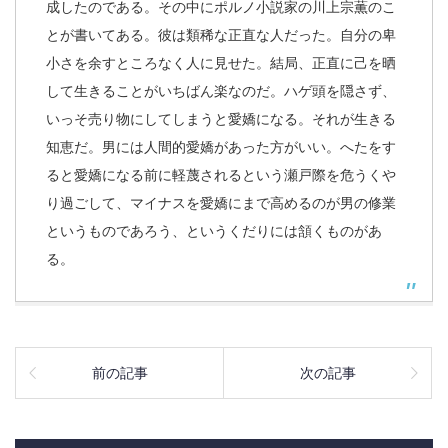
成したのである。その中にポルノ小説家の川上宗薫のこ
とが書いてある。彼は類稀な正直な人だった。自分の卑
小さを余すところなく人に見せた。結局、正直に己を晒
して生きることがいちばん楽なのだ。ハゲ頭を隠さず、
いっそ売り物にしてしまうと愛嬌になる。それが生きる
知恵だ。男には人間的愛嬌があった方がいい。へたをす
ると愛嬌になる前に軽蔑されるという瀬戸際を危うくや
り過ごして、マイナスを愛嬌にまで高めるのが男の修業
というものであろう、というくだりには頷くものがあ
る。
前の記事
次の記事