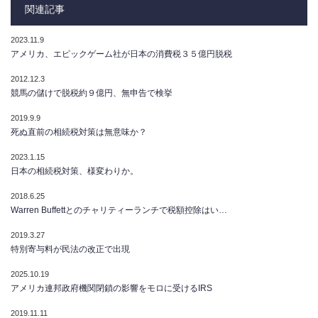
関連記事
2023.11.9
アメリカ、エピックゲーム社が日本の消費税３５億円脱税
2012.12.3
競馬の儲けで脱税約９億円、無申告で検挙
2019.9.9
死ぬ直前の相続税対策は無意味か？
2023.1.15
日本の相続税対策、様変わりか。
2018.6.25
Warren Buffettとのチャリティーランチで税額控除はい…
2019.3.27
特別寄与料が民法の改正で出現
2025.10.19
アメリカ連邦政府機関閉鎖の影響をモロに受けるIRS
2019.11.11