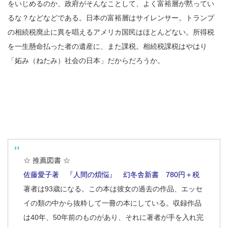
をいじめるのか、政府がそんなことして、よく富裕層が黙ってい
るな？などなどである。日本の富裕層はサイレンサー。トランプ
の相続税廃止に異を唱えるアメリカ国民はほとんどない。所得税
を一生懸命払った者の遺産に、また課税。相続税課税はやはり
「妬み（ねたみ）社会の日本」だからだろうか。
☆ 推薦図書 ☆
佐藤愛子著 『人間の煩悩』 幻冬舎新書 780円＋税
著者は93歳になる。この本は彼女の過去の作品、エッセ
イの類の中から抜粋して一冊の本にしている。収録作品
は40年、50年前のものがあり、それに著者が手を入れ完