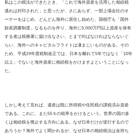
私はこの税法ができたとき、「これで海外資産を活用した相続税
逃れは封印された」と思ったが、さにあらず、一部上場会社のオ
ーナーをはじめ、どんどん海外に居住し始めた。国税庁も「国外
財産調書制度」なるものを作り、海外に5,000万円以上資産を保有
する者は税務署に届け出なさい、とまで叫ばなければならないぐ
らい、海外へのキャピタルフライトは凄まじいものがある。その
ため、平成29年度税制改正では、日本を離れて5年ではなく「10年
以上」でないと海外資産に相続税をかけますよということになっ
た。
しかし考えて見れば、遺産は既に所得税や住民税の課税済み資産
である。これに、また55％の税率をかけるという。世界の国の多
くは相続税を廃止する方向にある。なぜ日本だけが逆行するので
あろうか？海外でよく聞かれるが、なぜ日本の相続税法は金持ち