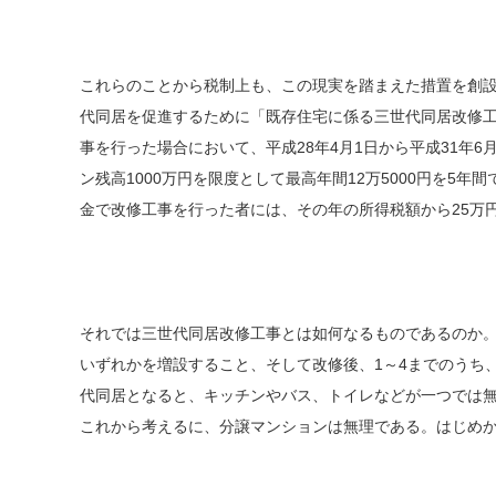
これらのことから税制上も、この現実を踏まえた措置を創
代同居を促進するために「既存住宅に係る三世代同居改修
事を行った場合において、平成28年4月1日から平成31年
ン残高1000万円を限度として最高年間12万5000円を5年
金で改修工事を行った者には、その年の所得税額から25万
それでは三世代同居改修工事とは如何なるものであるのか。どの
いずれかを増設すること、そして改修後、1～4までのうち
代同居となると、キッチンやバス、トイレなどが一つでは無
これから考えるに、分譲マンションは無理である。はじめ