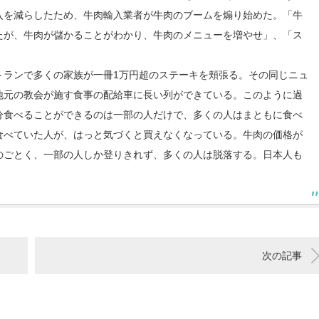
入を減らしたため、牛肉輸入業者が牛肉のブームを煽り始めた。「牛
たが、牛肉が儲かることがわかり、牛肉のメニューを増やせ」、「ス
トランで多くの家族が一冊1万円超のステーキを頬張る。その同じニュ
地元の教会が施す食事の配給車に長い列ができている。このように過
分食べることができるのは一部の人だけで、多くの人はまともに食べ
食べていた人が、はっと気づくと買えなくなっている。牛肉の価格が
のごとく、一部の人しか登りきれず、多くの人は脱落する。日本人も
。
次の記事