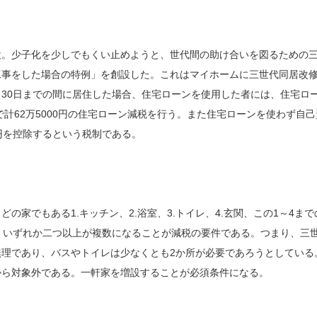
設。少子化を少しでもくい止めようと、世代間の助け合いを図るための
工事をした場合の特例」を創設した。これはマイホームに三世代同居改
6月30日までの間に居住した場合、住宅ローンを使用した者には、住宅ロ
間で計62万5000円の住宅ローン減税を行う。また住宅ローンを使わず自己
円を控除するという税制である。
家でもある1.キッチン、2.浴室、3.トイレ、4.玄関、この1～4まで
、いずれか二つ以上が複数になることが減税の要件である。つまり、三
理であり、バスやトイレは少なくとも2か所が必要であろうとしている
から対象外である。一軒家を増設することが必須条件になる。