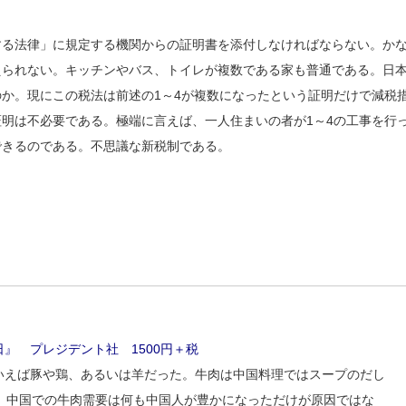
する法律」に規定する機関からの証明書を添付しなければならない。か
えられない。キッチンやバス、トイレが複数である家も普通である。日
か。現にこの税法は前述の1～4が複数になったという証明だけで減税
明は不必要である。極端に言えば、一人住まいの者が1～4の工事を行
できるのである。不思議な新税制である。
』 プレジデント社 1500円＋税
いえば豚や鶏、あるいは羊だった。牛肉は中国料理ではスープのだし
。中国での牛肉需要は何も中国人が豊かになっただけが原因ではな