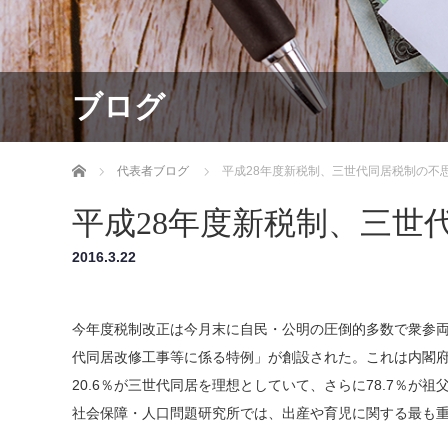
ブログ
ホーム
代表者ブログ
平成28年度新税制、三世代同居税制の不
平成28年度新税制、三世
2016.3.22
今年度税制改正は今月末に自民・公明の圧倒的多数で衆参
代同居改修工事等に係る特例」が創設された。これは内閣
20.6％が三世代同居を理想としていて、さらに78.7％
社会保障・人口問題研究所では、出産や育児に関する最も