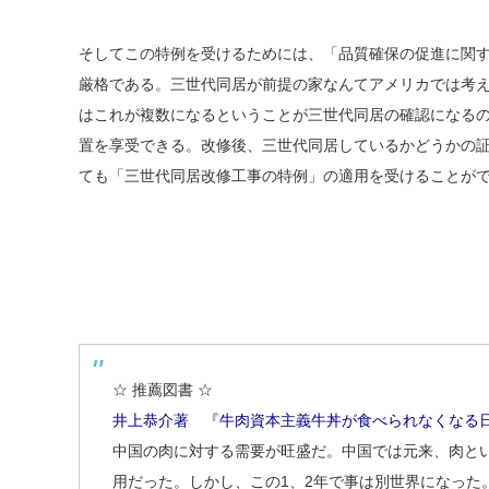
そしてこの特例を受けるためには、「品質確保の促進に関
厳格である。三世代同居が前提の家なんてアメリカでは考
はこれが複数になるということが三世代同居の確認になるの
置を享受できる。改修後、三世代同居しているかどうかの証
ても「三世代同居改修工事の特例」の適用を受けることが
☆ 推薦図書 ☆
井上恭介著 『牛肉資本主義牛丼が食べられなくなる日
中国の肉に対する需要が旺盛だ。中国では元来、肉と
用だった。しかし、この1、2年で事は別世界になった