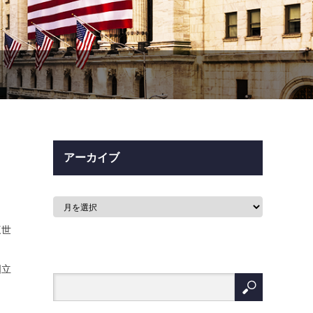
アーカイブ
三世
、
国立