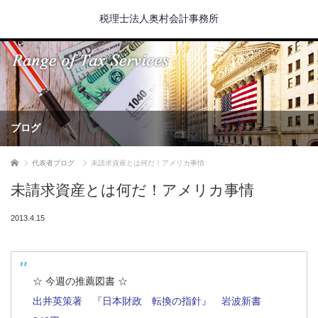
税理士法人奥村会計事務所
ブログ
ホーム
代表者ブログ
未請求資産とは何だ！アメリカ事情
未請求資産とは何だ！アメリカ事情
2013.4.15
☆ 今週の推薦図書 ☆
出井英策著 『日本財政 転換の指針』 岩波新書