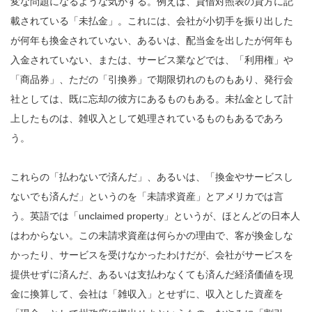
変な問題になるような気がする。例えば、貸借対照表の貸方に記
載されている「未払金」。これには、会社が小切手を振り出した
が何年も換金されていない、あるいは、配当金を出したが何年も
入金されていない、または、サービス業などでは、「利用権」や
「商品券」、ただの「引換券」で期限切れのものもあり、発行会
社としては、既に忘却の彼方にあるものもある。未払金として計
上したものは、雑収入として処理されているものもあるであろ
う。
これらの「払わないで済んだ」、あるいは、「換金やサービスし
ないでも済んだ」というのを「未請求資産」とアメリカでは言
う。英語では「unclaimed property」というが、ほとんどの日本人
はわからない。この未請求資産は何らかの理由で、客が換金しな
かったり、サービスを受けなかったわけだが、会社がサービスを
提供せずに済んだ、あるいは支払わなくても済んだ経済価値を現
金に換算して、会社は「雑収入」とせずに、収入とした資産を