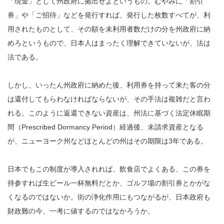
「現金」として州政府に拠出せよというもの。むやみに「割引
券」や「ご招待」などを発行すれば、発行した枚数すべてが、利
用されたものとして、その額を未利用者数だけの分を州政府に納
めろというもので、日本人はまったく理解できていないが、法は
法である。
しかし、いったん州政府に納めた後、利用券を持って来た客の分
は還付してもらわなければならないが、その手法は複雑だと言わ
れる。このように返還できない資産は、州法に基づく法定休眠期
間（Prescribed Dormancy Period）経過後、未請求資産となる
が、ニューヨーク州などほとんどの州はその期限は3年である。
日本でもこの制度が導入されれば、飲食店でよくある、この券を
持参すれば生ビール一杯無料だとか、ゴルフ場の割引券とかがな
くなるのではないか。街の浄化作用にもつながるが、日本政府も
財政難の今、一考に値するのではなかろうか。