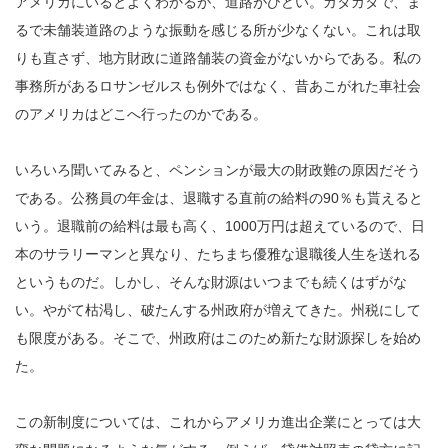
アメリカにいるとよくわかるが、道路がひどい。ガタガタで、ま
るで未舗装道路のような振動を感じる所が少なくない。これは取
りも直さず、地方財政に道路舗装の資金がないからである。私の
事務所があるロサンゼルスも例外ではなく、昔あこがれた車社会
のアメリカはどこへ行ったのかである。
いろいろ聞いてみると、ペンションが最大の財政難の原因だそう
である。公務員の年金は、退職する直前の給料の90％も貰えると
いう。退職前の給料は最も高く、1000万円は超えているので、日
本のサラリーマンと異なり、たちまち優雅な退職後人生を送れる
というものだ。しかし、そんな財源はいつまでも続くはずがな
い。やがて枯渇し、破たんする州政府が増えてきた。州税にして
も限度がある。そこで、州政府はこのため新たな財源探しを始め
た。
この新制度については、これからアメリカ進出企業にとっては大