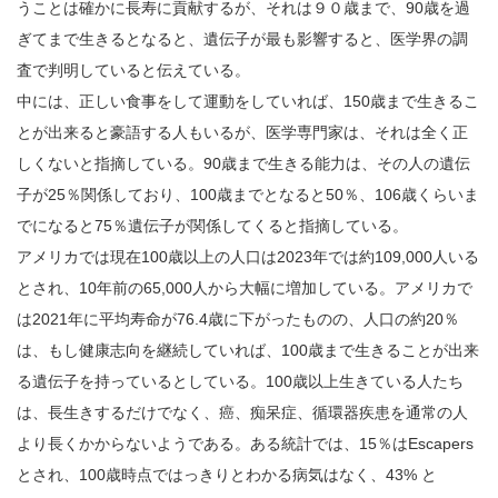
うことは確かに長寿に貢献するが、それは９０歳まで、90歳を過
ぎてまで生きるとなると、遺伝子が最も影響すると、医学界の調
査で判明していると伝えている。
中には、正しい食事をして運動をしていれば、150歳まで生きるこ
とが出来ると豪語する人もいるが、医学専門家は、それは全く正
しくないと指摘している。90歳まで生きる能力は、その人の遺伝
子が25％関係しており、100歳までとなると50％、106歳くらいま
でになると75％遺伝子が関係してくると指摘している。
アメリカでは現在100歳以上の人口は2023年では約109,000人いる
とされ、10年前の65,000人から大幅に増加している。アメリカで
は2021年に平均寿命が76.4歳に下がったものの、人口の約20％
は、もし健康志向を継続していれば、100歳まで生きることが出来
る遺伝子を持っているとしている。100歳以上生きている人たち
は、長生きするだけでなく、癌、痴呆症、循環器疾患を通常の人
より長くかからないようである。ある統計では、15％はEscapers
とされ、100歳時点ではっきりとわかる病気はなく、43% と