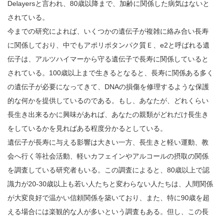
Delayersと言われ、80歳以降まで、加齢に関係した病気はないと
されている。
今までの研究によれば、いくつかの遺伝子が複雑に絡み合い長寿
に関係しており、中でもアポリポタンパク質Ｅ、e2と呼ばれる遺
伝子は、アルツハイマーから守る遺伝子で長寿に関係していると
されている。100歳以上まで生きるとなると、長寿に関係ある多く
の遺伝子が必要になってきて、DNAの損傷を修理するような保護
的な何かを提供しているのである。もし、あなたが、どれくらい
長生き出来るかに興味があれば、あなたの親類がどれだけ長生き
をしているかを見ればある程度分かるとしている。
遺伝子が長寿に与える影響は大きい一方、長生きと軽い運動、教
会へ行く等社会活動、軽いカフェインやアルコールの摂取の関係
を調査している研究者もいる。この調査によると、80歳以上で認
識力が20-30歳以上も若い人たちと変わらない人たちは、人間関係
が大変良好で温かい信頼関係を築いており、また、特に90歳を超
える場合には楽観的な人が多いという調査もある。但し、この長