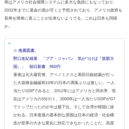
寿はアメリカ社会保障システムに多大な負担にもなっており、
2032年までに基金の底が尽くと予想されており、アメリカ政府も
長寿を簡単に喜ぶことが出来ないようでる。これは日本も同様
か。
☆ 推薦図書。
野口友紀雄著 「プア・ジャパン 気がつけば『貧窮大
国』」 朝日新書 950円
著者は元大蔵官僚、アベノミクスと黒田日銀総裁が行っ
た大規模金融緩和10年の日本の凋落ぶりは激しい。一人
当たりGDPでみると、2012年にはアメリカと同水準、現
在はアメリカの3分の１、2000年は一人当たりGDPがG7
でトップだったのが今は最下位。そして台湾や韓国に抜
かれる。日本衰退の基本的な原因は日本の経済・社会構
造が世界の大きな変化に対応できなかったことだ。高度