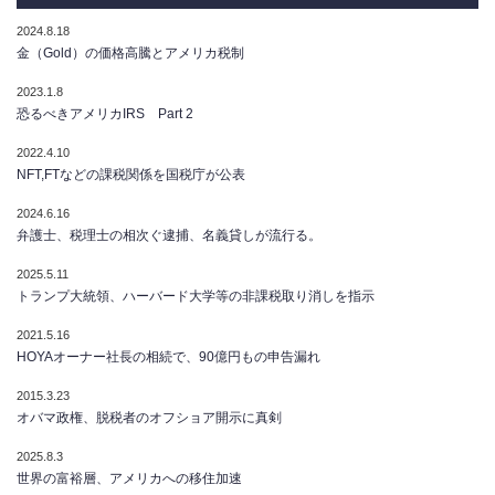
2024.8.18
金（Gold）の価格高騰とアメリカ税制
2023.1.8
恐るべきアメリカIRS Part 2
2022.4.10
NFT,FTなどの課税関係を国税庁が公表
2024.6.16
弁護士、税理士の相次ぐ逮捕、名義貸しが流行る。
2025.5.11
トランプ大統領、ハーバード大学等の非課税取り消しを指示
2021.5.16
HOYAオーナー社長の相続で、90億円もの申告漏れ
2015.3.23
オバマ政権、脱税者のオフショア開示に真剣
2025.8.3
世界の富裕層、アメリカへの移住加速