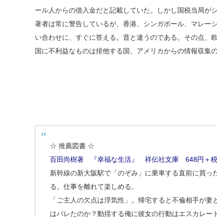
ール人からの借入金だと記載していた。しかし国税当局が
著者は常に警告しているが、香港、シンガポール、マレー
い合わせに、すぐに答える。昔と違うのである。その点、
国に不利益なものは排他する国、アメリカからの情報収集
☆ 推薦図書 ☆
百田尚樹著 『幸福な生活』 祥伝社文庫 648円＋
新幹線の新大阪駅で「のぞみ」に乗車する直前に買っ
る。仕事を離れて楽しめる。
「ご主人の欠点は浮気性」。帰宅すると不倫相手が妻
はバレたのか？動揺する俺に彼女の行動はエスカレー