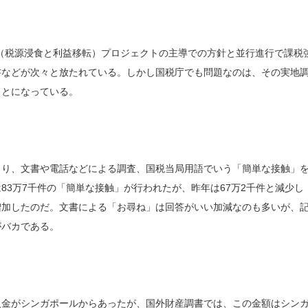
PS（税源浸食と利益移転）プロジェクトの主導での方針と並行進行で課税
書などが次々と放たれている。しかし国税庁でも問題なのは、その実地
ことになっている。
まり、文書や電話などによる調査、国税当局用語でいう「簡単な接触」
3万7千件の「簡単な接触」が行われたが、昨年は67万2千件と減少し
増加したのだ。文書による「お尋ね」は回答がいい加減なのも多いが、
がバカである。
入金がシンガポールからあったが、国外財産調書では、この金額はシン