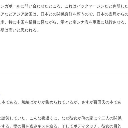
シンガポールに問い合わせたところ、これはバックマージンだと判明し
シアなどアジア諸国は、日本との関係良好を願うので、日本の当局から
欧米、特に中国を横目に見ながら、堂々と南シナ海を軍艦に航行させる
の壁は高いと思われる。
税
た本である。短編ばかりが集められているが、さすが百田氏の本であ
と談笑していた。こんな夜遅くに、なぜ彼女が俺の家に？二人の関係
トする。妻の目を盗みキスを迫る。そしてボディタッチ。彼女の目的