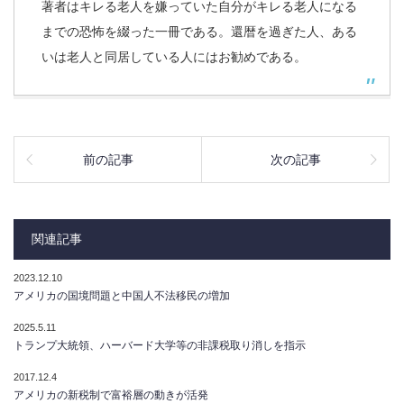
著者はキレる老人を嫌っていた自分がキレる老人になる
までの恐怖を綴った一冊である。還暦を過ぎた人、ある
いは老人と同居している人にはお勧めである。
前の記事
次の記事
関連記事
2023.12.10
アメリカの国境問題と中国人不法移民の増加
2025.5.11
トランプ大統領、ハーバード大学等の非課税取り消しを指示
2017.12.4
アメリカの新税制で富裕層の動きが活発