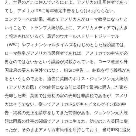
え、世界のどこに住んでいるにせよ、アメリカの非居住者であっ
ても、アメリカIRSに毎年確定申告をしなければならない。
コンクラーベの結果、初めてアメリカ人がローマ教皇になったと
いうことで、トランプ大統領以上に、アメリカメディアでは大き
く報道されているが、最近のウオールストリートジャーナル
（WSJ）やフィナンシャルタイムズをはじめとした経済誌では、
ローマ教皇がアメリカ市民権者であれば、アメリカでの申告が必
要なのではないかという議論が掲載されている。ローマ教皇や外
国政府の要人も例外ではなく、IRSに申告し、納税を行う義務があ
るというものである。過去に英国のボリス・ジョンソン元大統領
（アメリカ市民）が大統領になる前に英国で最初に購入した家を
売却した際、英国では最初の家の売却は非課税であるが、アメリ
カはそうでない、従ってアメリカIRSがキャピタルゲイン税の申
告・納税の更正を請求をしてきた前例がある。ジョンソン元大統
領は両親の仕事の関係でアメリカに生まれ、幼少のころ英国に戻
ったが、そのままアメリカ市民権を所持しており、当時IRSに追及