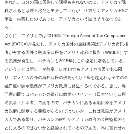
された。自分の国に居住して課税もされないのに、アメリカで課
税されるとは理不尽だと主張していたが、仕方なくアメリカIRSに
申告・納税したのであった。アメリカという国はそうなのであ
る。
さらに、アメリカでは2010年にForeign Account Tax Compliance
Act (FATCA)が発効し、アメリカ国外の金融機関はアメリカ市民権
者が有する国外金融資産口座をアメリカ政府に報告（W8BEN）す
る義務が発生し、バチカンも2015年にこの協定に署名している。
ということは新ローマ教皇・レオ14世もアメリカ市民である限
り、アメリカ以外の海外口座の残高が1万ドルを超えれば全ての金
融口座の開示義務がアメリカ政府に発生するのである。更に、専
門家の間ではバチカンの銀行は教皇がサイナー（日本でいう口座
名義者・押印者）であるので、バチカンにある金融口座をアメリ
カ政府に開示する義務があるのではないか、これは教皇がアメリ
カ人である限り、バチカンの銀行がアメリカ政府の金融監視のも
とに入るのではないかと議論されているのである。私に言わせれ