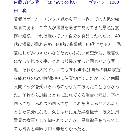
伊藤ガビン著 「はじめての老い」 Pヴァイン 1800
円＋税
著者はゲーム・エンタメ界からアート界までの人気の編
集者である。ご当人が還暦を過ぎて見えてきた景色は驚
愕の連続。それは老いていく自分を発見したのだと。40
代は濃霧が垂れ込め、50代は焦燥感、60代になると、毛
髪にしがみつきたいなどたわいもない願望から、老害側
になって気づく事、それは服装がずっと同じという問
題。それから人間ドッグでも30代40代は自分の健康状態
を終わりのない時間の中に位置づけていたが、あと何回
人間ドッグを受けられるのかなんて考えたこともなかっ
た。それから加齢とともに訪れてくる滑舌の問題、下の
回らさな、ろれつの回らさな、これを考えるとどんより
とした気分になる。久しぶりに見た黒柳徹子、彼女は滑
舌界の女王として知られていたが、黒柳徹子をもってし
ても滑舌と年齢は切り離せなかったと。