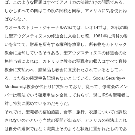
ば、このような問題はすべてアメリカの法律だけの問題である。
しかしすべての国はこの度の関税と同様、アメリカに気を使わね
ばならない。
ウオールストリートジャーナルWSJでは、レオ14世は、20代の時
に聖アウグスティヌスの修道会に入会した際、1981年に清貧の誓
いを立てて、財産を所有する権利を放棄し、所有物をカトリック
教会に返却しているそうある。聖アウグスティヌスの修道会の財
務担当者によれば、カトリック教会の聖職者の収入はすべて直接
教会に支払われ、贈呈品も教会に直接わたされているとしてい
る。また彼の確定申告記録もないとしている。Social Securityや
Medicareは教会が代わりに支払っており、従って、修道会のメン
バーは税法でいう確定申告を全員しておらず、現にIRSも聖職者に
対し特別に認めているのだそうだ。
それでは、聖職者の宿泊施設、食事、旅行、衣服については課税
されないのかという当然の疑問が出るが、アメリカの税法上これ
は自分の選択ではなく職業上そのような状況に置かれたものであ