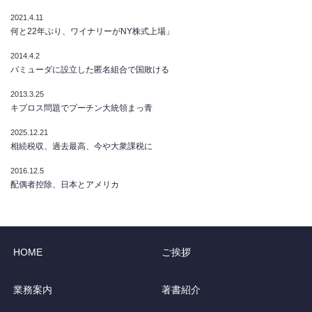
2021.4.11
何と22年ぶり、ワイナリーがNY株式上場」
2014.4.2
バミューダに設立した匿名組合で国敗ける
2013.3.25
キプロス問題でプーチン大統領まっ青
2025.12.21
相続税収、過去最高、今や大衆課税に
2016.12.5
配偶者控除、日本とアメリカ
HOME
ご挨拶
業務案内
著書紹介