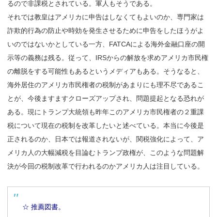
るので非課税とされている。軍人もそうである。
それでは教皇はアメリカに申告はしなくてもよいのか、専門家は
詐欺的行為の防止や時効を発生させるために申告をしたほうがよ
いのではないかとしている一方、FATCAによる海外金融口座の開
示等の義務は残る。従って、IRSからの解放を求めアメリカ市民権
の離脱をする可能性もあるというメディアもある。そうなると、
海外居住のアメリカ市民権者の税制があまりにも理不尽であるこ
とが、今後ますますクローズアップされ、問題提起となる恐れが
ある。現にトランプ大統領も昨年このアメリカ市民権者の２重課
税について現在の税制を改革したいと述べている。本当に今後是
正されるのか、日本では報道されないが、関税強化によって、ア
メリカ人の大幅減税を目論むトランプ政権が、このような問題解
決が今回の税制改革で行われるのかアメリカ人は注目している。
☆ 推薦図書。