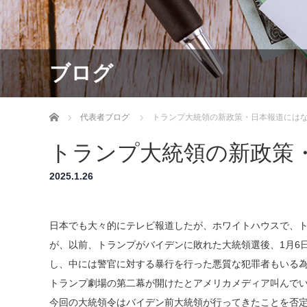
ブログ
ホーム
代表者ブログ
トランプ大統領の新政策・日本報道には
トランプ大統領の新政策
2025.1.26
日本でも大々的にテレビ報道したが、ホワイトハウスで、
が、以前、トランプがバイデンに敗れた大統領選後、1月6日
し、中には警官に対する暴行を行った悪質な犯罪者もいる
トランプ劇場の第二幕が開けたとアメリカメディア叫んで
今回の大統領令はバイデン前大統領が行ってきたことを否