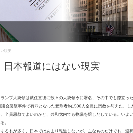
ない現実
・日本報道にはない現実
トランプ大統領は就任直後に数々の大統領令に署名、その中でも際立っ
議会襲撃事件で有罪となった受刑者約1500人全員に恩赦を与えた、し
為、全員恩赦でよいのかと、共和党内でも物議を醸しだしている。いよ
いる。
定するもが多く、日本ではあまり報道しないが、主なものだけでも、連