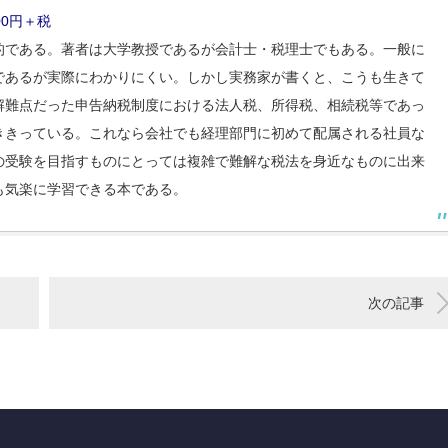
0円＋税
的である。著者は大学教授であるが会計士・税理士でもある。一般に
であるが実際にわかりにくい。しかし実務家が書くと、こうも生きて
解難点だった申告納税制度における法人税、所得税、相続税等であっ
ききっている。これなら会社でも経理部門に初めて配属される社員な
の受験を目指すものにとっては複雑で難解な税法を身近なものに出来
も気楽に学習できる本である。
次の記事