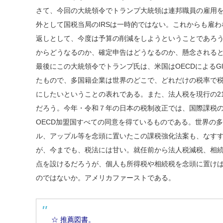
さて、今回の大統領令でトランプ大統領は連邦職員の雇用
外として国税当局のIRSは一時的ではない。これからも雇わ
返しとして、今度は予算の削減をしようということであろう
からどうなるのか、確定申告はどうなるのか、懸念される
最後にこの大統領令でトランプ氏は、米国はOECDによるGlo
たもので、多国籍企業は世界のどこで、どれだけの税率で
にしたいということの表れである。また、法人税を現行の2
だろう。今年・令和７年の日本の税制改正では、国際課税
OECD加盟国すべての同意を得ているものである。世界の
ル、アップル等を念頭に置いたこの課税強化法案も、なす
が、今までも、税法には甘い。就任前から法人税減税、相
点を設けるだろうが、個人も所得税や相続税を念頭に置け
のではないか。アメリカファーストである。
☆ 推薦図書。