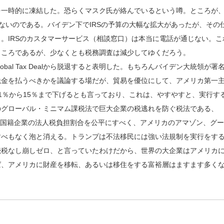
を一時的に凍結した。恐らくマスク氏が絡んでいるという噂。ところが
ないのである。バイデン下でIRSの予算の大幅な拡大があったが、その
。IRSのカスタマーサービス（相談窓口）は本当に電話が通じない。こ
ところであるが、少なくとも税務調査は減少してゆくだろう。
bal Tax Dealから脱退すると表明した。もちろんバイデン大統領が署
税金を払うべきかを議論する場だが、貿易を優位にして、アメリカ第一
1％から15％まで下げるとも言っており、これは、やすやすと、実行す
のグローバル・ミニマム課税法で巨大企業の税逃れを防ぐ税法である、
多国籍企業の法人税負担割合を公平にすべく、アメリカのアマゾン、グ
すべもなく泡と消える。トランプは不法移民には強い法規制を実行をす
続税なし崩しゼロ、と言っていたわけだから、世界の大企業はアメリカ
ば、アメリカに財産を移転、あるいは移住をする富裕層はますます多く