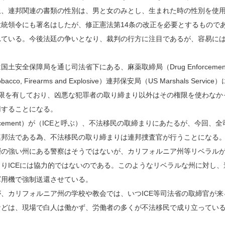
止、連邦関連の書類の性別は、男と女のみとし、生まれた時の性別を使
統領令にも署名はしたが、修正憲法第14条の改正を必要とするもので
れている。今後法廷の争いとなり、裁判の行方に注目であるが、容易に
全保障局を通じ司法省下にある、麻薬取締局（Drug Enforcemen
bacco, Firearms and Explosive）連邦保安局（US Marshals Service）
権限を有しており、凶悪な犯罪者の取り締まり以外はその権限を使わなか
用することになる。
m Enforcement）が（ICEと呼ぶ）、不法移民の取締まりにあたるが、今回、全
連邦法である為、不法移民の取り締まりは連邦捜査官が行うことになる
層の強い州にある警察はそうではないが、カリフォルニア州等リベラル
りICEには協力的ではないのである。このようなリベラルな州に対し、
軍用機で強制送還させている。
、カリフォルニア州の学校や教会では、いつICE等司法省の取締官が来
などは、現場で白人は働かず、労働者の多くが不法移民で成り立ってい