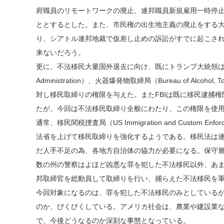
府職員のリモートワークの廃止、連邦職員新規雇用一時停
ととするとした。また、市民権の出生地主義の廃止をする大
り、シアトル連邦地裁で仮差し止めの訴訟がすでに起こさ
来ないだろう。
更に、不法移民大量国外退去に向け、既にトランプ大統領は国土安
Administration）、火器爆発物取締局（Bureau of Alcohol, To
対し移民取締りの権限を与えた。またFBIは既に移民逮捕
たが、今回は不法移民取締り全般にわたり、この権限を使
通常、移民関税捜査局（US Immigration and Custo
法省を上げて移民取締りを強化するようである。移民法は
だ人手不足の為、各地方自治体の協力が必要になる。保守
数の州の警察はよほど凶悪な罪を犯した不法移民以外、あま
邦取締官を総動員して取締りを行い、捕らえた不法移民を
今回対象になるのは、罪を犯した不法移民のみとしているが
のか、びくびくしている。アメリカ社会は、農業や建設業
で、今後どうなるのか深刻な事態となっている。