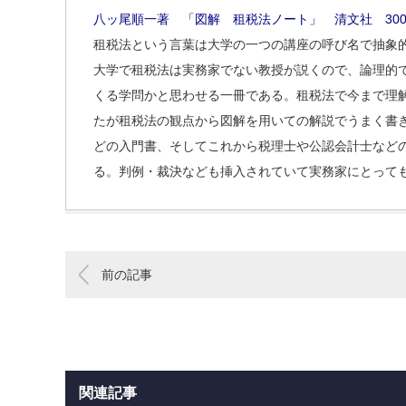
八ッ尾順一著 「図解 租税法ノート」 清文社 300
租税法という言葉は大学の一つの講座の呼び名で抽象
大学で租税法は実務家でない教授が説くので、論理的
くる学問かと思わせる一冊である。租税法で今まで理
たが租税法の観点から図解を用いての解説でうまく書
どの入門書、そしてこれから税理士や公認会計士など
る。判例・裁決なども挿入されていて実務家にとって
前の記事
関連記事