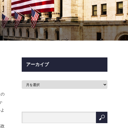
アーカイブ
たの
か
いよ
邦政