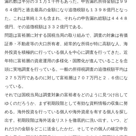
漏れ数は半分の３１万１千件もあった。申告漏れ所得金額は９９
６４億円と過去最高の金額になり追徴税額も１３９８億円となっ
た。これは単純ミスも含まれ、それらの申告漏れ総額は４４４８
億円、その追徴税額は３３２億円である。
問題は富裕層に対する国税当局の取り組みで、調査の対象は有価
証券・不動産等の大口所有者、経常的な所得が特に高額な人、海
外投資を積極的に行っている個人を中心に調査を行ってきた。近
年特に富裕層の資産運用の多様化・国際化が進んでいることを念
頭に実地調査を行っている。一般の所得税調査の追徴税額平均は
２７５万円であるのに対して富裕層は７０７万円と２．６倍にな
っている。
それでは国税当局は調査対象の富裕者をどのように見つけ出して
ゆくのだろうか、まず初期段階として有効な資料情報の収集に努
める。海外投資を行っている個人や海外資産を有する個人を探し
出す。初期段階は海外送金リストを徹底的に洗い出す。いつ、ど
れだけの金額をどこに送金したかだ。そしてその個人の確定申告