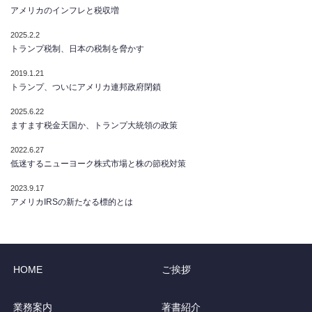
アメリカのインフレと税収増
2025.2.2
トランプ税制、日本の税制を脅かす
2019.1.21
トランプ、ついにアメリカ連邦政府閉鎖
2025.6.22
ますます税金天国か、トランプ大統領の政策
2022.6.27
低迷するニューヨーク株式市場と株の節税対策
2023.9.17
アメリカIRSの新たなる標的とは
HOME
ご挨拶
業務案内
著書紹介