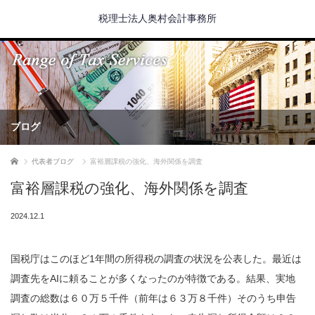
税理士法人奥村会計事務所
ブログ
ホーム
代表者ブログ
富裕層課税の強化、海外関係を調査
富裕層課税の強化、海外関係を調査
2024.12.1
国税庁はこのほど1年間の所得税の調査の状況を公表した。最近は
調査先をAIに頼ることが多くなったのが特徴である。結果、実地
調査の総数は６０万５千件（前年は６３万８千件）そのうち申告