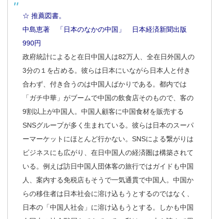
☆ 推薦図書。
中島恵著 「日本のなかの中国」 日本経済新聞出版
990円
政府統計によると在日中国人は82万人、全在日外国人の
3分の１を占める。彼らは日本にいながら日本人と付き
合わず、付き合うのは中国人ばかりである。都内では
「ガチ中華」がブームで中国の飲食店そのもので、客の
9割以上が中国人。中国人顧客に中国食材を販売する
SNSグループが多く生まれている。彼らは日本のスーパ
ーマーケットにほとんど行かない。SNSによる繋がりは
ビジネスにも広がり、在日中国人の経済圏は構築されて
いる。例えば訪日中国人団体客の旅行ではガイドも中国
人、案内する免税店もそうで一気通貫で中国人。中国か
らの移住者は日本社会に溶け込もうとするのではなく、
日本の「中国人社会」に溶け込もうとする。しかも中国