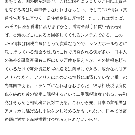
書を見る。国外財産調書だ、これは国外に５０００万円以上資産
を有する者は毎年申告しなければならない。そしてCRS情報（共
通報告基準に基づく非居住者金融口座情報）だ。これは例えば、
○○氏の口座が香港にありますかと、香港金融庁に問い合わせれ
ば、香港のどこにあると回答してくれるシステムである。この
CRS情報は国税当局にとって貴重なもので、シンガポールなどに
隠し持っている預金や株式はこれで摘発される例が多い、日本人
の海外金融資産保有口座は５０万件を超えるが、その情報を頼っ
ているだけで海外資産所得の追徴は簡単にできる。厄介なのはア
メリカである。アメリカはこのCRS情報に加盟していない唯一の
先進国である。トランプになればなおさらだ、彼は相続税は所得
税を納めた後の資産に課税するという二重課税論者である。共和
党はそもそも相続税に反対である。これから先、日本の富裕層は
アメリカに逃げ込む手段を探し始めるかもしれない。日本では富
裕層に対する減税措置は今後考えられないからだ。