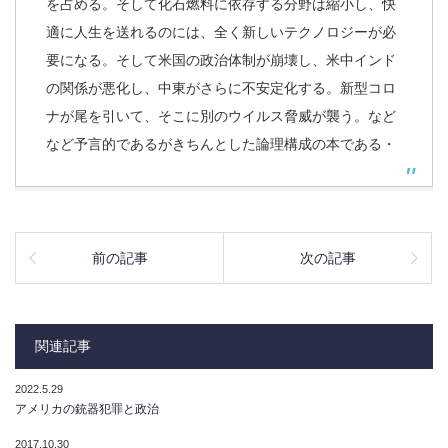
を占める。そして化石燃料に依存する分野は縮小し、快
適に人生を送れるのには、全く新しいテクノロジーが必
要になる。そして米国の政治体制が崩壊し、米中インド
の関係が悪化し、中東がさらに不安定化する。新型コロ
ナが尾を引いて、そこに別のウイルス脅威が襲う。など
など予言的であるがきちんとした論理構成の本である・
前の記事
次の記事
関連記事
2022.5.29
アメリカの銃器犯罪と政治
2017.10.30