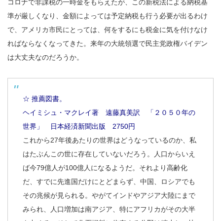
コロナで非課税の一時金をもらえたが、この新税法による納税基
準が厳しくなり、金額によっては予定納税も行う必要が出るわけ
で、アメリカ市民にとっては、何をするにも税金に気を付けなけ
ればならなくなってきた。来年の大統領選で民主党政権バイデン
は大丈夫なのだろうか。
☆ 推薦図書。
ヘイミシュ・マクレイ著 遠藤真美訳 「２０５０年の
世界」 日本経済新聞出版 2750円
これから27年後あたりの世界はどうなっているのか、私
はたぶんこの世に存在していないだろう。人口からいえ
ば今79億人が100億人になるようだ。それより高齢化
だ、すでに先進国だけにとどまらず、中国、ロシアでも
その兆候が見られる。やがてインドやアジア大陸にまで
みられ、人口増加は南アジア、特にアフリカがその大半