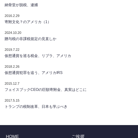
納骨堂が脱税、逮捕
2016.2.29
寄附文化？のアメリカ（1）
2024.10.20
贈与税の非課税規定の見直しか
2019.7.22
仮想通貨を巡る税金、リブラ、アメリカ
2018.2.26
仮想通貨犯罪を追う、アメリカIRS
2015.12.7
フェイスブックCEOの巨額寄附金、真実はどこに
2017.5.15
トランプの税制改革、日本も学ぶべき
HOME
ご挨拶