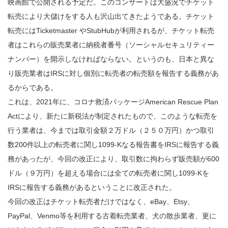
映画館で公開される予定だ。このコンサートは大盛況でチケット
転売により大儲けをする人も沢山出てきたようである。チケット
転売にはTicketmaster やStubHubが利用されるが、チケット転売
者はこれらの販売業者に納税者番号（ソーシャルセキュリティー
ナンバー）を開示しなければならない。というのも、日本と異な
り販売業者はIRSに対し個別に転売者の転売額を報告する義務があ
るからである。
これは、2021年に、コロナ救済パッケージAmerican Rescue Plan
Actにより、新たに新税法が制定されたもので、このような転売を
行う業者は、今までは取引金額２万ドル（２５０万円）かつ取引
数200件以上の転売者に関し1099-Kなる報告書をIRSに報告する義
務があったが、今回の改正により、取引数に拘わらず販売額が600
ドル（９万円）を超える場合には全ての転売者に関し1099-Kを
IRSに報告する義務があるということに改正された。
今回の改正はチケット転売者だけではなく、eBay、Etsy、
PayPal、Venmo等を利用する古着転売業者、犬の散歩業者、更に