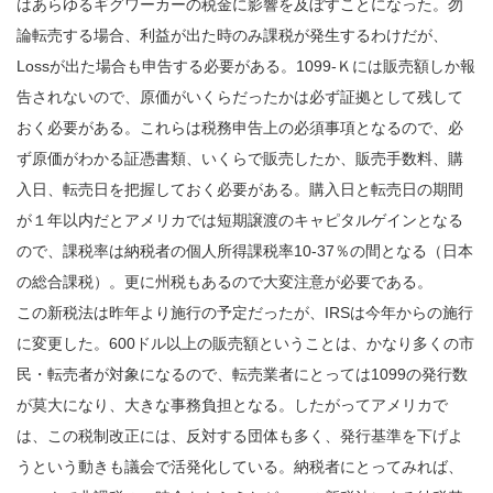
はあらゆるギグワーカーの税金に影響を及ぼすことになった。勿
論転売する場合、利益が出た時のみ課税が発生するわけだが、
Lossが出た場合も申告する必要がある。1099-Ｋには販売額しか報
告されないので、原価がいくらだったかは必ず証拠として残して
おく必要がある。これらは税務申告上の必須事項となるので、必
ず原価がわかる証憑書類、いくらで販売したか、販売手数料、購
入日、転売日を把握しておく必要がある。購入日と転売日の期間
が１年以内だとアメリカでは短期譲渡のキャピタルゲインとなる
ので、課税率は納税者の個人所得課税率10-37％の間となる（日本
の総合課税）。更に州税もあるので大変注意が必要である。
この新税法は昨年より施行の予定だったが、IRSは今年からの施行
に変更した。600ドル以上の販売額ということは、かなり多くの市
民・転売者が対象になるので、転売業者にとっては1099の発行数
が莫大になり、大きな事務負担となる。したがってアメリカで
は、この税制改正には、反対する団体も多く、発行基準を下げよ
うという動きも議会で活発化している。納税者にとってみれば、