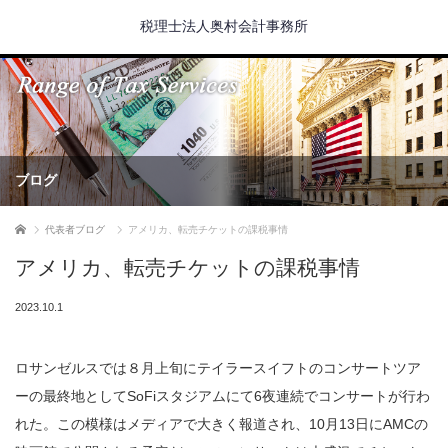
税理士法人奥村会計事務所
ブログ
ホーム
代表者ブログ
アメリカ、転売チケットの課税事情
アメリカ、転売チケットの課税事情
2023.10.1
ロサンゼルスでは８月上旬にテイラースイフトのコンサートツア
ーの最終地としてSoFiスタジアムにて6夜連続でコンサートが行わ
れた。この模様はメディアで大きく報道され、10月13日にAMCの