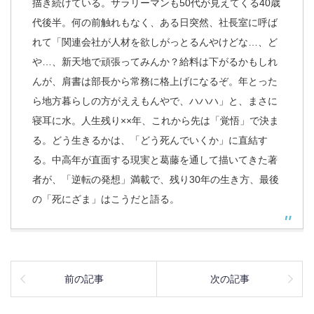
描き続けている。サラリーマンも50代が見えてくる40歳
代後半。何の前触れもなく、ある日突然、社長室に呼ば
れて「関連会社が人材を欲しがっとるんやけどな…、ど
や…、新天地で頑張ってみんか？給料は下がるかもしれ
んが、肩書は部長から常務に格上げになるぞ。年とった
ら地方暮らしの方がええもんやで、ハハハ」と、まさに
寝耳に水。人生残り××年、これから先は「覚悟」で決ま
る。どう生きるかは、「どう死んでいくか」に直結す
る。中高年が直面する現実と葛藤を通して描いてきた著
者が、「逆転の発想」満載で、残り30年の生き方、最後
の「死にざま」はこうだと語る。
前の記事
次の記事