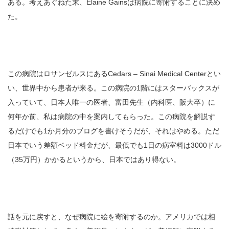
ある。考えあぐねた末、Elaine Gainsは病院に寄附することに決め
た。
この病院はロサンゼルスにあるCedars – Sinai Medical Centerとい
い、世界中から患者が来る。この病院の1階にはスターバックスが
入っていて、日本人唯一の医者、富田先生（内科医、阪大卒）に
何年か前、私は病院の中を案内してもらった。この病院を解説す
るだけでも1か月分のブログを書けそうだが、それはやめる。ただ
日本でいう差額ベッド料金だが、最低でも1日の病室料は3000ドル
（35万円）かかるというから、日本ではあり得ない。
話を元に戻すと、なぜ病院に絵を寄附するのか。アメリカでは相