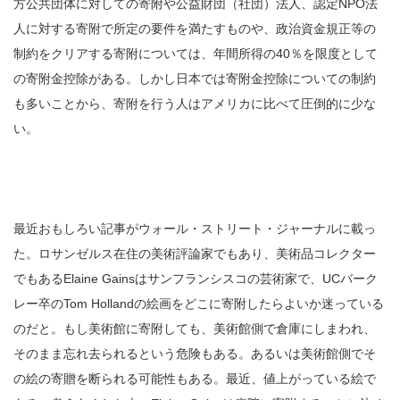
方公共団体に対しての寄附や公益財団（社団）法人、認定NPO法
人に対する寄附で所定の要件を満たすものや、政治資金規正等の
制約をクリアする寄附については、年間所得の40％を限度として
の寄附金控除がある。しかし日本では寄附金控除についての制約
も多いことから、寄附を行う人はアメリカに比べて圧倒的に少な
い。
最近おもしろい記事がウォール・ストリート・ジャーナルに載っ
た。ロサンゼルス在住の美術評論家でもあり、美術品コレクター
でもあるElaine Gainsはサンフランシスコの芸術家で、UCバーク
レー卒のTom Hollandの絵画をどこに寄附したらよいか迷っている
のだと。もし美術館に寄附しても、美術館側で倉庫にしまわれ、
そのまま忘れ去られるという危険もある。あるいは美術館側でそ
の絵の寄贈を断られる可能性もある。最近、値上がっている絵で