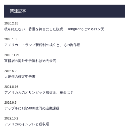
関連記事
2026.2.15
後を絶たない、香港を舞台にした脱税、HongKongはマネロン天…
2018.1.8
アメリカ・トランプ新税制の成立と、その副作用
2016.11.21
富裕層の海外申告漏れは過去最高
2016.5.2
大統領の確定申告書
2021.8.16
アメリカ人のオリンピック報奨金、税金は？
2016.9.5
アップルに1兆5000億円の追徴課税
2022.10.2
アメリカのインフレと税収増