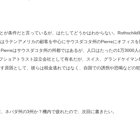
ことが条件だと言っているが、はたしてどうかはわからない。Rothschild
o.SAはラテンアメリカの顧客を中心にサウスダコタ州のPierreにオフィスを
erreはサウスダコタ州の州都ではあるが、人口はたったの1万3000人
名だたるオフショアトラスト設立会社として有名だが、スイス、グランドケイマン
口座を移す原因として、彼らは税金逃れではなく、自国での誘拐や恐喝などの
、ネバダ州の3州か？機内で疲れたので、次回に書きたい。