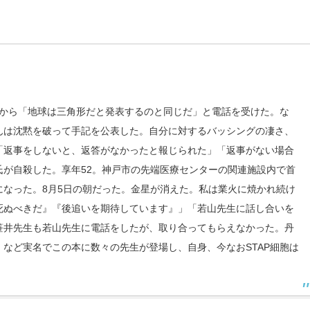
師から「地球は三角形だと発表するのと同じだ」と電話を受けた。な
んは沈黙を破って手記を公表した。自分に対するバッシングの凄さ、
「返事をしないと、返答がなかったと報じられた」「返事がない場合
が自殺した。享年52。神戸市の先端医療センターの関連施設内で首
なった。8月5日の朝だった。金星が消えた。私は業火に焼かれ続け
死ぬべきだ』『後追いを期待しています』」「若山先生に話し合いを
笹井先生も若山先生に電話をしたが、取り合ってもらえなかった。丹
など実名でこの本に数々の先生が登場し、自身、今なおSTAP細胞は
。