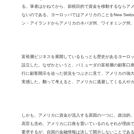
る。筆者はかねてから、節税目的で資金を移動するならア
ないのである。ヨーロッパではアメリカのことをNew Swit
ン・アイランドからアメリカのネバダ州、ワイオミング州
富裕層ビジネスを展開しているもっとも歴史があるヨーロッパの
設立した。なぜかというと、バミューダの富裕層の顧客口座
行に顧客開示を迫った状況をつぶさに見て、アメリカの強
実感した。翻って考えると、アメリカに逃避してくる人や
しかも、アメリカに資金が流入する原因の一つに、政治的
高官も含め、アメリカに口座を置いているのもそれが理由
要求するが、自国の金融情報は決して開示しないことであ