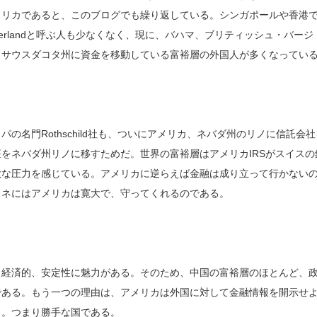
メリカであると、このブログでも繰り返している。シンガポールや香港
zerlandと呼ぶ人も少なくなく、現に、バハマ、ブリティッシュ・バージ
、サウスダコタ州に資金を移動している富裕層の外国人が多くなってい
名門Rothschild社も、ついにアメリカ、ネバダ州のリノに信託会社
をネバダ州リノに移すためだ。世界の富裕層はアメリカIRSがスイスの
大な圧力を感じている。アメリカに逆らえば金融は成り立って行かない
カネにはアメリカは寛大で、守ってくれるのである。
、経済的、安定性に魅力がある。そのため、中国の富裕層のほとんど、
である。もう一つの理由は、アメリカは外国に対して金融情報を開示せ
る。つまり勝手な国である。