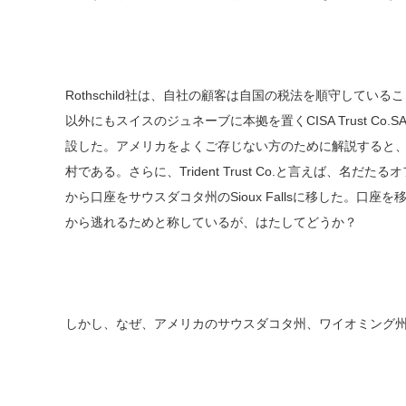
Rothschild社は、自社の顧客は自国の税法を順守している
以外にもスイスのジュネーブに本拠を置くCISA Trust C
設した。アメリカをよくご存じない方のために解説すると、Pi
村である。さらに、Trident Trust Co.と言えば、
から口座をサウスダコタ州のSioux Fallsに移した。
から逃れるためと称しているが、はたしてどうか？
しかし、なぜ、アメリカのサウスダコタ州、ワイオミング州