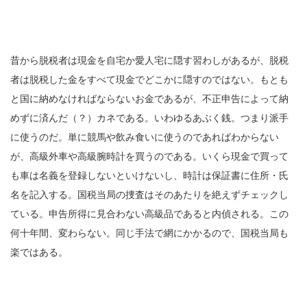
昔から脱税者は現金を自宅か愛人宅に隠す習わしがあるが、脱税
者は脱税した金をすべて現金でどこかに隠すのではない。もとも
と国に納めなければならないお金であるが、不正申告によって納
めずに済んだ（？）カネである。いわゆるあぶく銭。つまり派手
に使うのだ。単に競馬や飲み食いに使うのであればわからない
が、高級外車や高級腕時計を買うのである。いくら現金で買って
も車は名義を登録しないといけないし、時計は保証書に住所・氏
名を記入する。国税当局の捜査はそのあたりを絶えずチェックし
ている。申告所得に見合わない高級品であると内偵される。この
何十年間、変わらない。同じ手法で網にかかるので、国税当局も
楽ではある。