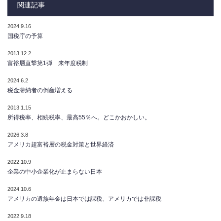
関連記事
2024.9.16
国税庁の予算
2013.12.2
富裕層直撃第1弾 来年度税制
2024.6.2
税金滞納者の倒産増える
2013.1.15
所得税率、相続税率、最高55％へ。どこかおかしい。
2026.3.8
アメリカ超富裕層の税金対策と世界経済
2022.10.9
企業の中小企業化が止まらない日本
2024.10.6
アメリカの遺族年金は日本では課税、アメリカでは非課税
2022.9.18