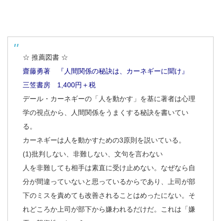
☆ 推薦図書 ☆
齋藤勇著 『人間関係の秘訣は、カーネギーに聞け』
三笠書房 1,400円＋税
デール・カーネギーの「人を動かす」を基に著者は心理
学の視点から、人間関係をうまくする秘訣を書いてい
る。
カーネギーは人を動かすための3原則を説いている。
(1)批判しない、非難しない、文句を言わない
人を非難しても相手は素直に受け止めない。なぜなら自
分が間違っていないと思っているからであり、上司が部
下のミスを責めても改善されることはめったにない。そ
れどころか上司が部下から嫌われるだけだ。これは「嫌