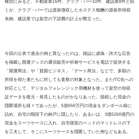
種別にみると、不動産業16件、クラブ・バー10件、建設業8件と続
くが、クラブ・バーでは源泉徴収したホステス報酬の源泉所得税
未納、建設業では架空の下請費の計上が際立った。
今回の公表で過去の例と異なったのは、雑誌に虚偽・誇大な広告
を掲載し開運グッズの通信販売や祈祷サービスを電話で提供する
「開運商法」や「貧困ビジネス」「デート商法」などで、多額の
所得を得た者たちに対しても査察の対象となった。またITC化への
対応として、デジタルフォレンジック用機材を使って架空の領収
証データを復元・発見したものがかなりあった。脱税した現金の
隠匿場所も様々であったが、5億650万円の現金をダンボール箱に
詰め、自宅の階段下の納戸に隠したり、あるいは、3億5260億円の
現金をスーツケースに入れ、自宅寝室のベッドのマットレスの下
を工夫して、そこにスーツケースを隠匿していた例などもある。