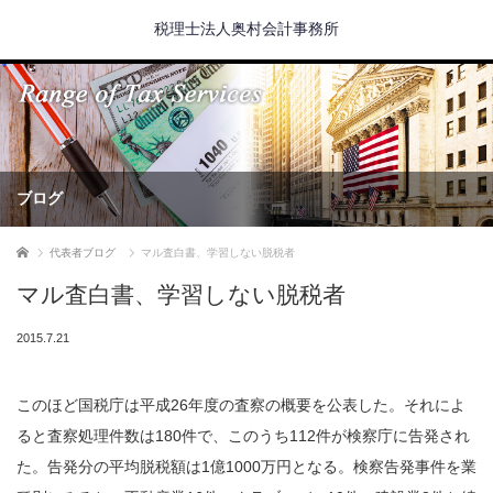
税理士法人奥村会計事務所
ブログ
ホーム
代表者ブログ
マル査白書、学習しない脱税者
マル査白書、学習しない脱税者
2015.7.21
このほど国税庁は平成26年度の査察の概要を公表した。それによ
ると査察処理件数は180件で、このうち112件が検察庁に告発され
た。告発分の平均脱税額は1億1000万円となる。検察告発事件を業