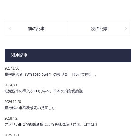
前の記事
次の記事
関連記事
2017.1.30
脱税密告者（Whistleblower）の報奨金 IRSが実態公…
2014.8.11
軽減税率の導入をEUに学べ、日本の消費税論議
2024.10.20
贈与税の非課税規定の見直しか
2018.4.2
アメリカIRSが仮想通貨による脱税取締り強化。日本は？
2025.9.21