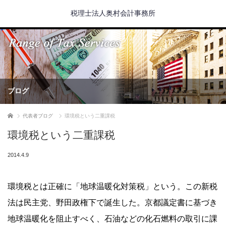
税理士法人奥村会計事務所
ブログ
ホーム
代表者ブログ
環境税という二重課税
環境税という二重課税
2014.4.9
環境税とは正確に「地球温暖化対策税」という。この新税
法は民主党、野田政権下で誕生した。京都議定書に基づき
地球温暖化を阻止すべく、石油などの化石燃料の取引に課