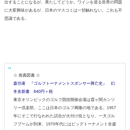
出することになるが、果たしてどうか。ワインを巡る世界の問題
に大変興味があるが、日本のマスコミは一切触れない。これも不
思議である。
☆ 推薦図書 ☆
森功著 『ゴルフトーナメントスポンサー興亡史』 幻
冬舎新書 840円＋税
東京オリンピックのゴルフ競技開催会場は霞ヶ関カンツ
リー倶楽部。ここは日本のゴルフ興隆の地である。1957
年にそこで行なわれた試合が火付け役となり、一大ゴル
フブームが到来、1970年代にはビッグトーナメント全盛