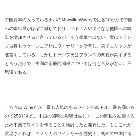
中国資本の入っているナパのMaxville Wineryでは各10か月で中国
への輸出量がほぼ半減しており、ベトナムやタイなど他国への輸
出を増加させると言っているが、そう簡単ではない。実はトラン
プ自身もヴァージニア州にワイナリーを所有し、息子エリックが
運営をしている。しかしトランプ氏はフランスの関税が高すぎる
と言うだけで、中国の応酬的関税については何も言及がない。不
思議である。
一方 Yao Wineだが、最も人気のあるワインが95ドル、最も高いも
ので258ドルだ。中国の関税の影響は厳しく、この関税を回避する
ため中国でワインを作ることを検討したと発表した。もしこれが
実現されれば、アメリカのワイナリーが歴史上、初めて中国に進