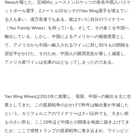
Newsが報じた。元NBAヒューストンロケッツの有名中国人バスケ
ットボール選手、2メートル32センチのYao Ming選手を憶えてい
る人も多い。億万長者でもある。彼はナパに自分のワイナリー
（Yao Family Wines）を持っている。そして、その多くを中国へ
輸出している、しかし、中国によるアメリカへの報復措置とし
て、アメリカから中国へ輸入されるワインに対し93％もの関税を
習近平がかけた。そのため、中国人の購買意欲が著しく減退し、
アメリカ産ワインは在庫の山となってしまったのである。
Yao Ming Winesは2011年に創業し、母国、中国への輸出を主に生
業としてきた。この貿易戦争のおかげで昨年は輸出量が半減した
という。カリフォルニアのワイナリーはナパ以外でも、大きい所
も小さい所も、ここ10年ほど中国との関係を地道に築き上げてき
たが、ここで突然トランプの貿易戦争に巻き込まれ、ワインビジ