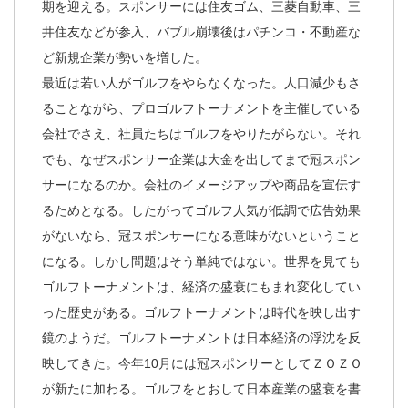
期を迎える。スポンサーには住友ゴム、三菱自動車、三
井住友などが参入、バブル崩壊後はパチンコ・不動産な
ど新規企業が勢いを増した。
最近は若い人がゴルフをやらなくなった。人口減少もさ
ることながら、プロゴルフトーナメントを主催している
会社でさえ、社員たちはゴルフをやりたがらない。それ
でも、なぜスポンサー企業は大金を出してまで冠スポン
サーになるのか。会社のイメージアップや商品を宣伝す
るためとなる。したがってゴルフ人気が低調で広告効果
がないなら、冠スポンサーになる意味がないということ
になる。しかし問題はそう単純ではない。世界を見ても
ゴルフトーナメントは、経済の盛衰にもまれ変化してい
った歴史がある。ゴルフトーナメントは時代を映し出す
鏡のようだ。ゴルフトーナメントは日本経済の浮沈を反
映してきた。今年10月には冠スポンサーとしてＺＯＺＯ
が新たに加わる。ゴルフをとおして日本産業の盛衰を書