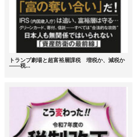
トランプ劇場と超富裕層課税 増税か、減税か
――税...