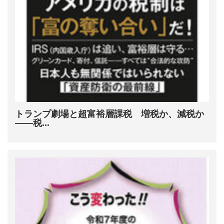
トランプ劇場と超富裕層課税 増税か、減税か
――税...