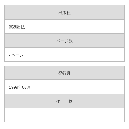
出版社
実務出版
ページ数
- ページ
発行月
1999年05月
価 格
-