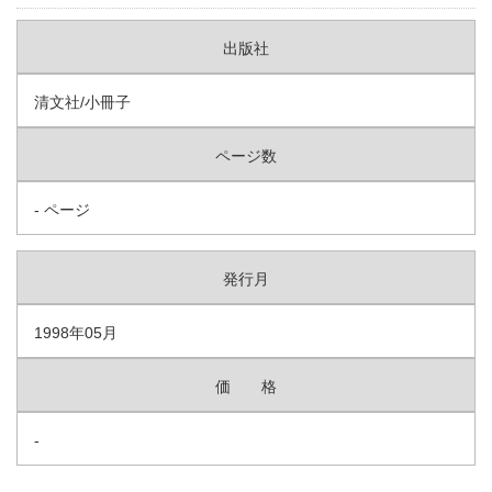
出版社
清文社/小冊子
ページ数
- ページ
発行月
1998年05月
価 格
-