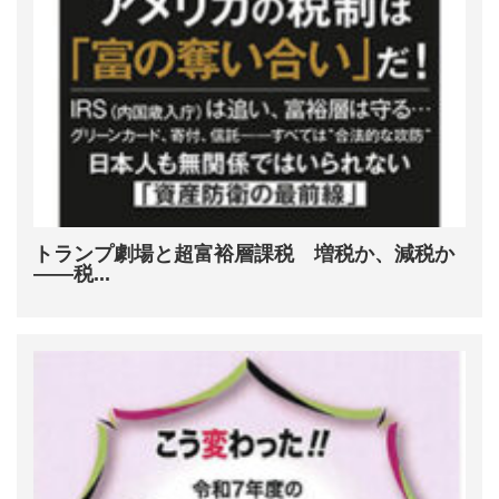
トランプ劇場と超富裕層課税 増税か、減税か
――税...