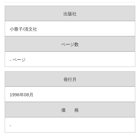
出版社
小冊子/清文社
ページ数
- ページ
発行月
1996年08月
価 格
-