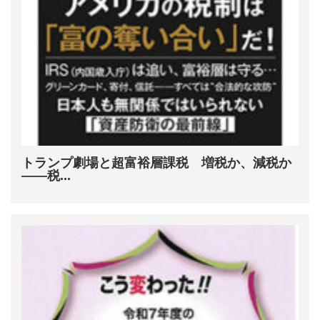
トランプ劇場と超富裕層課税 増税か、減税か
――税...