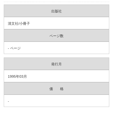
出版社
清文社/小冊子
ページ数
- ページ
発行月
1995年03月
価 格
-