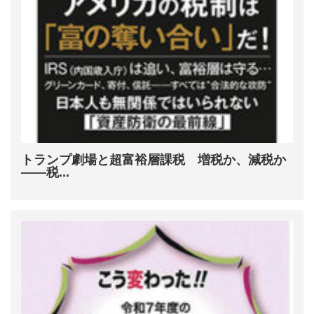
トランプ劇場と超富裕層課税 増税か、減税か
――税...