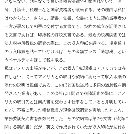
とならない。貼らなくて良い業種も法律で列挙されていて、医
師、弁護士、税理士など国家資格者が該当する。その理由は私に
はわからない。さらに、請書、覚書、念書のように契約当事者の
一方が署名して相手に交付する文書でも、契約の成立が証明され
る文書であれば、印紙税の課税文書である。最近の税務調査では
法人税や所得税の調査の際に、この収入印紙を調べる。規定通り
の収入印紙を貼っていなければ、その金額プラス「過怠税」とい
うペナルティを課して税を取る。
私はアメリカ出張が多いが、この収入印紙課税はアメリカでは存
在しない。従ってアメリカとの取引や契約にあたって収入印紙の
添付の説明は難儀である。このほど国税当局に多額の過怠税を摘
発された業者があり、この会社はIT関連で税務調査の際に、アメ
リカの取引先とは契約書を交わさず仕事をしていると弁明してい
たが、不審に思った税務職員が現物確認調査を実地したところ、
業務委託契約書を多数発見した。その契約書は第2号文書（請負に
関する契約書）だが、英文で作成されていたが収入印紙が貼付さ