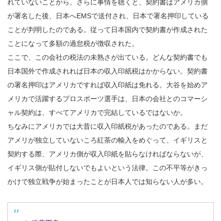
れていないことから、さらに事情を聴くと、契約書はアメリカ側
が署名した後、日本へEMSで送付され、日本で署名押印している
ことが判明したのである。従って日本国内で契約書が作成された
ことになって多額の過怠税が徴収された。
ここで、この会社の税法の未熟さが出ている。どんな契約書でも
日本国外で作成されれば日本の収入印紙税はかからない。契約書
の署名押印はアメリカですれば収入印紙は免れる。大谷を始めア
メリカで活躍するプロスポーツ選手は、日本の会社とのコマーシ
ャル契約は、すべてアメリカで完結しているではないか。
ちなみにアメリカでは大昔に収入印紙税があったのである。まだ
アメリが独立していないころ紅茶の輸入をめぐって、イギリスと
契約する際、アメリカ側が収入印紙を貼らなければならないが、
イギリス側が貼付しないでもよいという法律。この不平等がきっ
かけで独立戦争が始まったことが日本人では知らない人が多い。