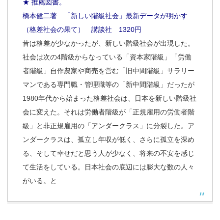
★ 推薦図書。
橋本健二著 「新しい階級社会」最新データが明かす
（格差社会の果て） 講談社 1320円
昔は格差が少なかったが、新しい階級社会が出現した。
社会は次の4階級からなっている「資本家階級」「労働
者階級」自作農家や商売を営む「旧中間階級」サラリー
マンである専門職・管理職等の「新中間階級」だったが
1980年代から始まった格差社会は、日本を新しい階級社
会に変えた。それは労働者階級が「正規雇用の労働者階
級」と非正規雇用の「アンダークラス」に分裂した。ア
ンダークラスは、孤立し年収が低く、さらに孤立を深め
る、そして幸せだと思う人が少なく、将来の不安を感じ
て生活をしている。日本社会の底辺には膨大な数の人々
がいる。と