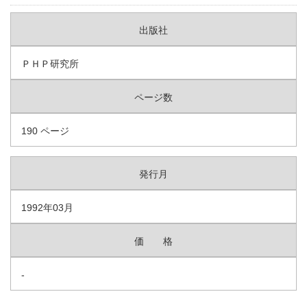
出版社
ＰＨＰ研究所
ページ数
190 ページ
発行月
1992年03月
価 格
-