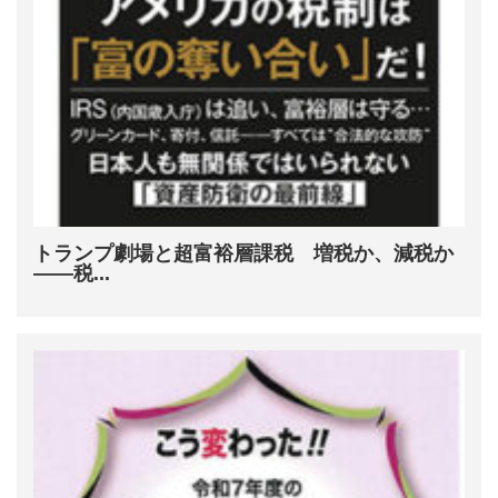
トランプ劇場と超富裕層課税 増税か、減税か
――税...